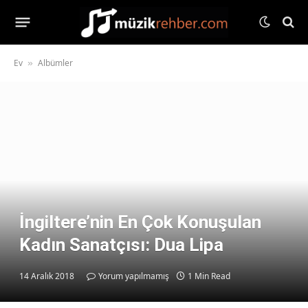
Ev
Albümler
»
İngiltere’nin En Çok Konuşulan
Kadın Sanatçısı: Dua Lipa
14 Aralık 2018
Yorum yapılmamış
1 Min Read