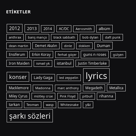
ETIKETLER
2012
2013
albüm
2014
AC/DC
Aerosmith
anthrax
bob dylan
barış manço
black sabbath
daft punk
Duman
dean martin
Demet Akalın
dinle
dokken
guns n roses
Ensiferum
Erkin Koray
ferhat göçer
gülşen
istanbul
Iron Maiden
ismail yk
Justin Timberlake
lyrics
konser
Lady Gaga
led zeppelin
Macklemore
Madonna
Megadeth
Metallica
marc anthony
rihanna
Miley Cyrus
mötley crüe
pitbull
Pink Floyd
tarkan
Teoman
y&t
wasp
Whitesnake
şarkı sözleri