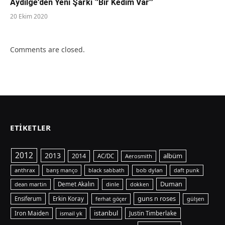
Aydilge’den Yeni Şarkı ‘’Bir Kedim Var’’
20 Ekim 2020
Comments are closed.
ETIKETLER
2012
2013
albüm
2014
AC/DC
Aerosmith
anthrax
bob dylan
barış manço
black sabbath
daft punk
Duman
dean martin
Demet Akalın
dinle
dokken
guns n roses
Ensiferum
Erkin Koray
ferhat göçer
gülşen
istanbul
Iron Maiden
ismail yk
Justin Timberlake