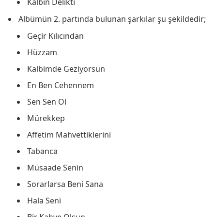
Kalbin Delikti
Albümün 2. partında bulunan şarkılar şu şekildedir;
Geçir Kılıcından
Hüzzam
Kalbimde Geziyorsun
En Ben Cehennem
Sen Sen Ol
Mürekkep
Affetim Mahvettiklerini
Tabanca
Müsaade Senin
Sorarlarsa Beni Sana
Hala Seni