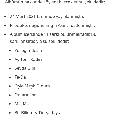
Albümün hakkında söylenebilecekler şu şekildedir;
24 Mart 2021 tarihinde yayınlanmıştır.
Prodüktörlüğünü Engin Akıncı üstlenmiştir.
Albüm içerisinde 11 şarkı bulunmaktadır. Bu
şarkılar sırasıyla şu şekildedir;
Yüreğimdesin
Ay Tenli Kadın
Sevda Gibi
Ta-Da
Öyle Meşk Oldum
Onlara Sor
Mız Mız
Bir Bilinmez Deryadayız