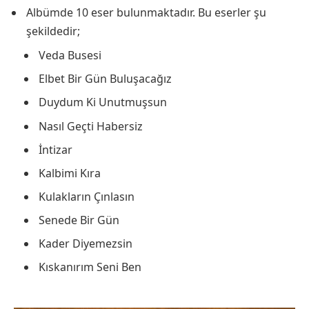
Albümde 10 eser bulunmaktadır. Bu eserler şu
şekildedir;
Veda Busesi
Elbet Bir Gün Buluşacağız
Duydum Ki Unutmuşsun
Nasıl Geçti Habersiz
İntizar
Kalbimi Kıra
Kulakların Çınlasın
Senede Bir Gün
Kader Diyemezsin
Kıskanırım Seni Ben