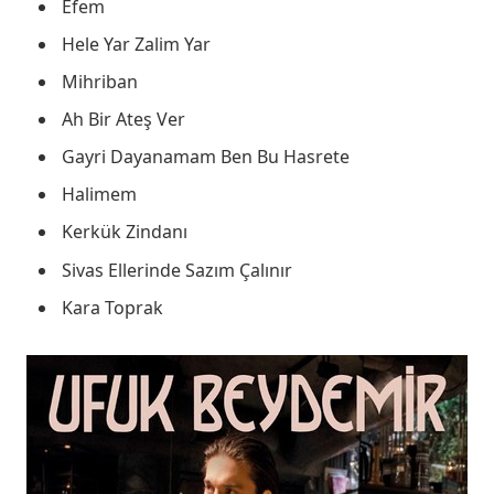
Efem
Hele Yar Zalim Yar
Mihriban
Ah Bir Ateş Ver
Gayri Dayanamam Ben Bu Hasrete
Halimem
Kerkük Zindanı
Sivas Ellerinde Sazım Çalınır
Kara Toprak