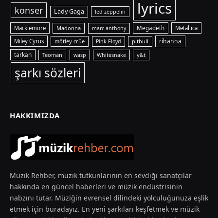
lyrics
konser
Lady Gaga
led zeppelin
Macklemore
Madonna
Megadeth
Metallica
marc anthony
rihanna
Miley Cyrus
mötley crüe
pitbull
Pink Floyd
tarkan
Teoman
y&t
wasp
Whitesnake
şarkı sözleri
HAKKIMIZDA
Müzik Rehber, müzik tutkunlarının en sevdiği sanatçılar
hakkında en güncel haberleri ve müzik endüstrisinin
nabzını tutar. Müziğin evrensel dilindeki yolculuğunuza eşlik
etmek için buradayız. En yeni şarkıları keşfetmek ve müzik