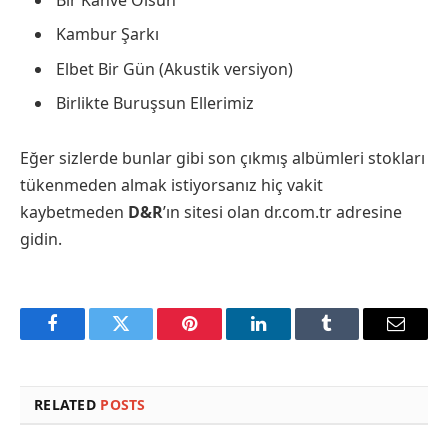
Bir Kahve Olsun
Kambur Şarkı
Elbet Bir Gün (Akustik versiyon)
Birlikte Buruşsun Ellerimiz
Eğer sizlerde bunlar gibi son çıkmış albümleri stokları
tükenmeden almak istiyorsanız hiç vakit
kaybetmeden
D&R
’ın sitesi olan dr.com.tr adresine
gidin.
Facebook
Twitter
Pinterest
LinkedIn
Tumblr
Email
RELATED
POSTS