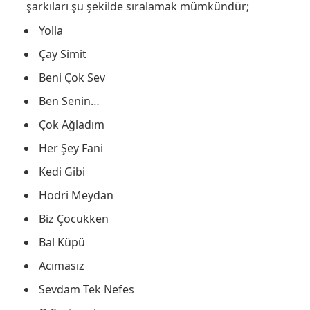
şarkıları şu şekilde sıralamak mümkündür;
Yolla
Çay Simit
Beni Çok Sev
Ben Senin…
Çok Ağladım
Her Şey Fani
Kedi Gibi
Hodri Meydan
Biz Çocukken
Bal Küpü
Acımasız
Sevdam Tek Nefes