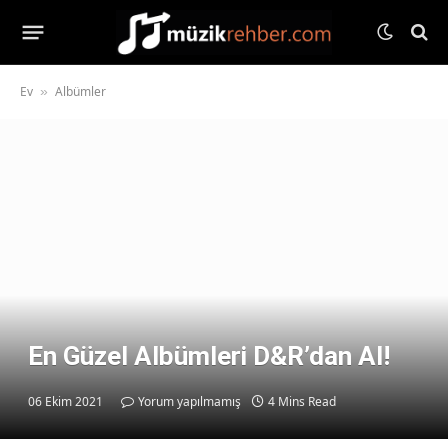
Ev
Albümler
»
En Güzel Albümleri D&R’dan Al!
06 Ekim 2021
Yorum yapılmamış
4 Mins Read