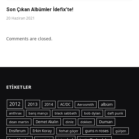
Son Çıkan Albümler İdefix’te!
20 Haziran 2021
Comments are closed.
ETIKETLER
2012
2013
albüm
2014
AC/DC
Aerosmith
anthrax
bob dylan
barış manço
black sabbath
daft punk
Duman
dean martin
Demet Akalın
dinle
dokken
guns n roses
Ensiferum
Erkin Koray
ferhat göçer
gülşen