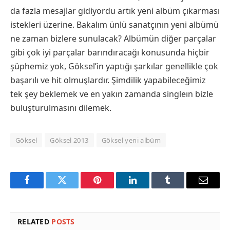
da fazla mesajlar gidiyordu artık yeni albüm çıkarması
istekleri üzerine. Bakalım ünlü sanatçının yeni albümü
ne zaman bizlere sunulacak? Albümün diğer parçalar
gibi çok iyi parçalar barındıracağı konusunda hiçbir
şüphemiz yok, Göksel’in yaptığı şarkılar genellikle çok
başarılı ve hit olmuşlardır. Şimdilik yapabileceğimiz
tek şey beklemek ve en yakın zamanda singleın bizle
buluşturulmasını dilemek.
Göksel
Göksel 2013
Göksel yeni albüm
Facebook
Twitter
Pinterest
LinkedIn
Tumblr
Email
RELATED
POSTS