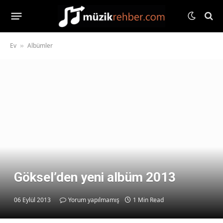
Ev
Albümler
»
Göksel’den yeni albüm 2013
06 Eylül 2013
Yorum yapılmamış
1 Min Read