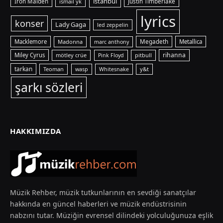
istanbul
Iron Maiden
ismail yk
Justin Timberlake
lyrics
konser
Lady Gaga
led zeppelin
Macklemore
Madonna
Megadeth
Metallica
marc anthony
rihanna
Miley Cyrus
mötley crüe
pitbull
Pink Floyd
tarkan
Teoman
y&t
wasp
Whitesnake
şarkı sözleri
HAKKIMIZDA
Müzik Rehber, müzik tutkunlarının en sevdiği sanatçılar
hakkında en güncel haberleri ve müzik endüstrisinin
nabzını tutar. Müziğin evrensel dilindeki yolculuğunuza eşlik