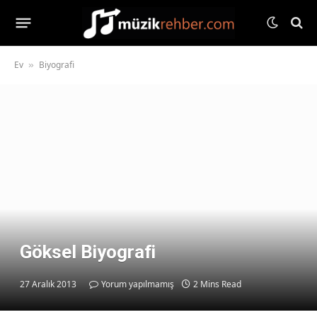
Ev
Biyografi
»
Göksel Biyografi
27 Aralık 2013
Yorum yapılmamış
2 Mins Read