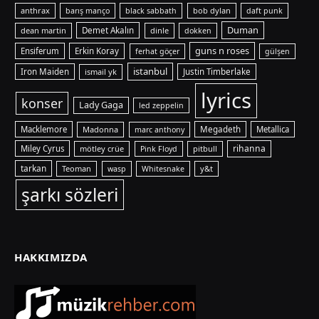
anthrax
bob dylan
barış manço
black sabbath
daft punk
Duman
dean martin
Demet Akalın
dinle
dokken
guns n roses
Ensiferum
Erkin Koray
ferhat göçer
gülşen
istanbul
Iron Maiden
ismail yk
Justin Timberlake
lyrics
konser
Lady Gaga
led zeppelin
Macklemore
Madonna
Megadeth
Metallica
marc anthony
rihanna
Miley Cyrus
mötley crüe
pitbull
Pink Floyd
tarkan
Teoman
y&t
wasp
Whitesnake
şarkı sözleri
HAKKIMIZDA