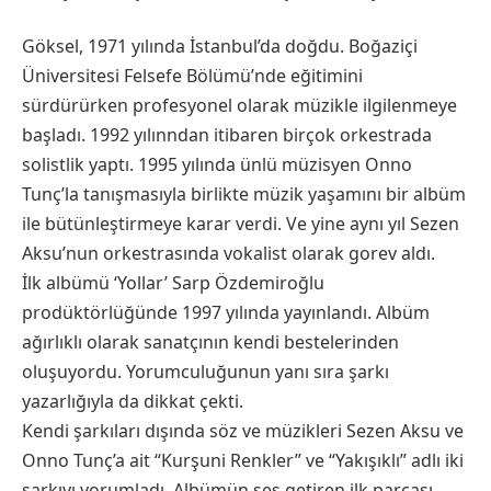
Göksel, 1971 yılında İstanbul’da doğdu. Boğaziçi
Üniversitesi Felsefe Bölümü’nde eğitimini
sürdürürken profesyonel olarak müzikle ilgilenmeye
başladı. 1992 yılınndan itibaren birçok orkestrada
solistlik yaptı. 1995 yılında ünlü müzisyen Onno
Tunç’la tanışmasıyla birlikte müzik yaşamını bir albüm
ile bütünleştirmeye karar verdi. Ve yine aynı yıl Sezen
Aksu’nun orkestrasında vokalist olarak gorev aldı.
İlk albümü ‘Yollar’ Sarp Özdemiroğlu
prodüktörlüğünde 1997 yılında yayınlandı. Albüm
ağırlıklı olarak sanatçının kendi bestelerinden
oluşuyordu. Yorumculuğunun yanı sıra şarkı
yazarlığıyla da dikkat çekti.
Kendi şarkıları dışında söz ve müzikleri Sezen Aksu ve
Onno Tunç’a ait “Kurşuni Renkler” ve “Yakışıklı” adlı iki
şarkıyı yorumladı. Albümün ses getiren ilk parçası