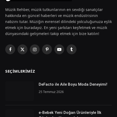
Müzik Rehber, müzik tutkunlarının en sevdiği sanatçılar
hakkında en güncel haberleri ve müzik endüstrisinin
nabzını tutar. Müziğin evrensel dilindeki yolculuğunuza eşlik
etmek için buradayız. En yeni şarkıları keşfetmek ve müzik
dünyasındaki gelişmeleri takip etmek için bize katılın!
Facebook
X
Instagram
Pinterest
YouTube
Tumblr
(Twitter)
SEÇIMLERIMIZ
DeFacto ile Aile Boyu Moda Deneyimi!
25 Temmuz 2026
e-Bebek Yeni Doğan Ürünleriyle İlk