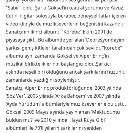
“Sabır” oldu. Şarkı Goksel’in teatral yorumu ve Yavuz
Cetin’in gitar solosuyla beraber, deneysel tatlar içeren
video klibiyle de müzikseverlerin beğenisini kazandı.
Sanatçının ikinci albümü “Körebe” Ekim 2001’de
piyasaya çıktı. Bu albümde yer alan ‘Depresyondayım’
şarkısı geniş kitleler tarafindan çok sevildi. “Körebe”
albümü aynı zamanda Göksel ve Alper Erinç’in
müzikal birlikteliklerinin başlangıcı oldu.Şarkıcı
aslında neşeli biri olduğunu ancak şarkılarını hüzünlü
zamanlarda yazdığını söylemiştir.
Sanatçı, Alper Erinç prodüktörlüğünde, 2003 yılında
‘Söz Ver’, 2005 yılında ‘Arka Bahçem’ ve 2007 yılında
‘Ayda Yürüdüm’ albümleriyle müzikseverlerle buluştu.
Göksel, 2009 Mayıs ayında yayınlanan ‘Mektubumu
buldun mu?’ ve 2010 yılında ‘Hayat Rüya Gibi’
albümleri ile 70’li yılların şarkılarını yeniden