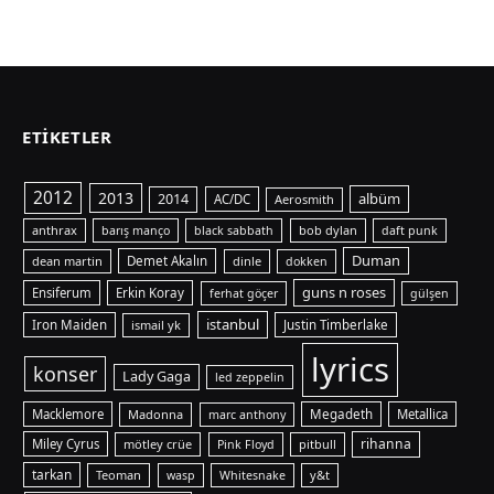
ETIKETLER
2012
2013
albüm
2014
AC/DC
Aerosmith
anthrax
bob dylan
barış manço
black sabbath
daft punk
Duman
dean martin
Demet Akalın
dinle
dokken
guns n roses
Ensiferum
Erkin Koray
ferhat göçer
gülşen
istanbul
Iron Maiden
ismail yk
Justin Timberlake
lyrics
konser
Lady Gaga
led zeppelin
Macklemore
Madonna
Megadeth
Metallica
marc anthony
rihanna
Miley Cyrus
mötley crüe
pitbull
Pink Floyd
tarkan
Teoman
y&t
wasp
Whitesnake