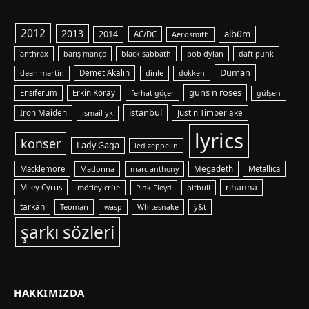
2012
2013
albüm
2014
AC/DC
Aerosmith
anthrax
bob dylan
barış manço
black sabbath
daft punk
Duman
dean martin
Demet Akalın
dinle
dokken
guns n roses
Ensiferum
Erkin Koray
ferhat göçer
gülşen
istanbul
Iron Maiden
ismail yk
Justin Timberlake
lyrics
konser
Lady Gaga
led zeppelin
Macklemore
Madonna
Megadeth
Metallica
marc anthony
rihanna
Miley Cyrus
mötley crüe
pitbull
Pink Floyd
tarkan
Teoman
y&t
wasp
Whitesnake
şarkı sözleri
HAKKIMIZDA