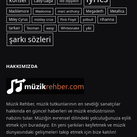
konser
Lady Gaga
led zeppelin
Macklemore
Madonna
Megadeth
Metallica
marc anthony
rihanna
Miley Cyrus
mötley crüe
pitbull
Pink Floyd
tarkan
Teoman
y&t
wasp
Whitesnake
şarkı sözleri
HAKKIMIZDA
Müzik Rehber, müzik tutkunlarının en sevdiği sanatçılar
hakkında en güncel haberleri ve müzik endüstrisinin
nabzını tutar. Müziğin evrensel dilindeki yolculuğunuza eşlik
etmek için buradayız. En yeni şarkıları keşfetmek ve müzik
dünyasındaki gelişmeleri takip etmek için bize katılın!