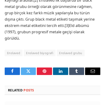
kaynağı aradılar.[2] Enslaved ilk başlarda bir black
metal grubu örneği olarak görünmesine rağmen,
grup birçok kez farklı müzik yapılarıyla bu türün
dışına çıktı. Grup black metal etiketi taşımak yerine
ekstrem metal etiketini tercih etti.[3]Eld albümü
(1997), grubun progresif metale geçişi olarak
görüldü.
Enslaved
Enslaved biyografi
Enslaved grubu
Facebook
Twitter
Pinterest
LinkedIn
Tumblr
Email
RELATED
POSTS