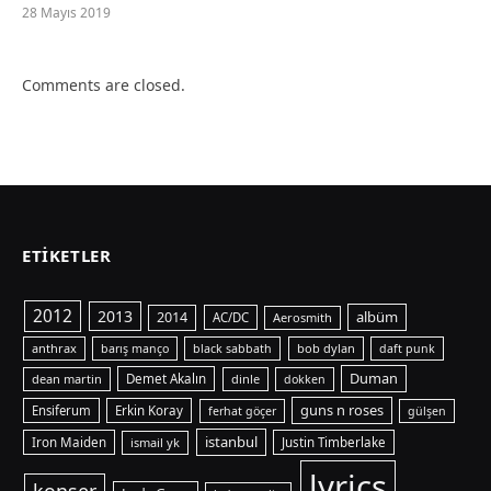
28 Mayıs 2019
Comments are closed.
ETIKETLER
2012
2013
albüm
2014
AC/DC
Aerosmith
anthrax
bob dylan
barış manço
black sabbath
daft punk
Duman
dean martin
Demet Akalın
dinle
dokken
guns n roses
Ensiferum
Erkin Koray
ferhat göçer
gülşen
istanbul
Iron Maiden
ismail yk
Justin Timberlake
lyrics