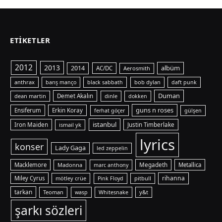
ETIKETLER
2012
2013
albüm
2014
AC/DC
Aerosmith
anthrax
bob dylan
barış manço
black sabbath
daft punk
Duman
dean martin
Demet Akalın
dinle
dokken
guns n roses
Ensiferum
Erkin Koray
ferhat göçer
gülşen
istanbul
Iron Maiden
ismail yk
Justin Timberlake
lyrics
konser
Lady Gaga
led zeppelin
Macklemore
Madonna
Megadeth
Metallica
marc anthony
rihanna
Miley Cyrus
mötley crüe
pitbull
Pink Floyd
tarkan
Teoman
y&t
wasp
Whitesnake
şarkı sözleri