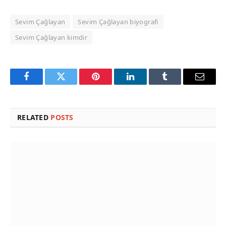
Sevim Çağlayan
Sevim Çağlayan biyografi
Sevim Çağlayan kimdir
Facebook
Twitter
Pinterest
LinkedIn
Tumblr
Email
RELATED
POSTS