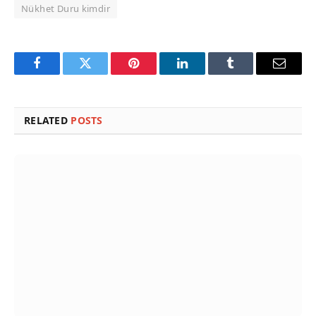
Nükhet Duru kimdir
Facebook
Twitter
Pinterest
LinkedIn
Tumblr
Email
RELATED
POSTS