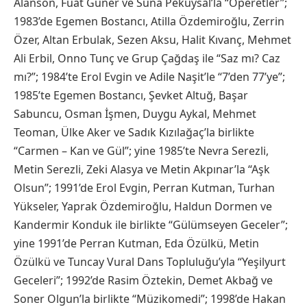
Alanson, Fuat Güner ve Suna Pekuysal’la “Operetler”;
1983’de Egemen Bostancı, Atilla Özdemiroğlu, Zerrin
Özer, Altan Erbulak, Sezen Aksu, Halit Kıvanç, Mehmet
Ali Erbil, Onno Tunç ve Grup Çağdaş ile “Saz mı? Caz
mı?”; 1984’te Erol Evgin ve Adile Naşit’le “7’den 77’ye”;
1985’te Egemen Bostancı, Şevket Altuğ, Başar
Sabuncu, Osman İşmen, Duygu Aykal, Mehmet
Teoman, Ülke Aker ve Sadık Kızılağaç’la birlikte
“Carmen – Kan ve Gül”; yine 1985’te Nevra Serezli,
Metin Serezli, Zeki Alasya ve Metin Akpınar’la “Aşk
Olsun”; 1991’de Erol Evgin, Perran Kutman, Turhan
Yükseler, Yaprak Özdemiroğlu, Haldun Dormen ve
Kandermir Konduk ile birlikte “Gülümseyen Geceler”;
yine 1991’de Perran Kutman, Eda Özülkü, Metin
Özülkü ve Tuncay Vural Dans Topluluğu’yla “Yeşilyurt
Geceleri”; 1992’de Rasim Öztekin, Demet Akbağ ve
Soner Olgun’la birlikte “Müzikomedi”; 1998’de Hakan