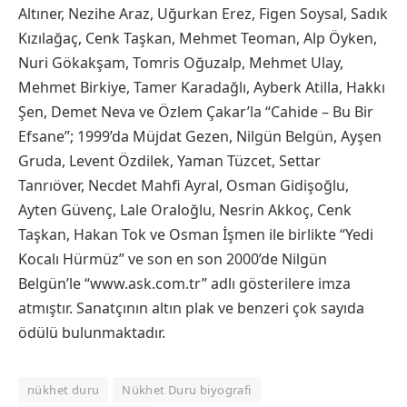
Altıner, Nezihe Araz, Uğurkan Erez, Figen Soysal, Sadık
Kızılağaç, Cenk Taşkan, Mehmet Teoman, Alp Öyken,
Nuri Gökakşam, Tomris Oğuzalp, Mehmet Ulay,
Mehmet Birkiye, Tamer Karadağlı, Ayberk Atilla, Hakkı
Şen, Demet Neva ve Özlem Çakar’la “Cahide – Bu Bir
Efsane”; 1999’da Müjdat Gezen, Nilgün Belgün, Ayşen
Gruda, Levent Özdilek, Yaman Tüzcet, Settar
Tanrıöver, Necdet Mahfi Ayral, Osman Gidişoğlu,
Ayten Güvenç, Lale Oraloğlu, Nesrin Akkoç, Cenk
Taşkan, Hakan Tok ve Osman İşmen ile birlikte “Yedi
Kocalı Hürmüz” ve son en son 2000’de Nilgün
Belgün’le “www.ask.com.tr” adlı gösterilere imza
atmıştır. Sanatçının altın plak ve benzeri çok sayıda
ödülü bulunmaktadır.
nükhet duru
Nükhet Duru biyografi