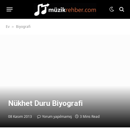
Ev
Biyografi
»
Nükhet Duru Biyografi
08 Kasım 2013
Yorum yapılmamış
3 Mins Read