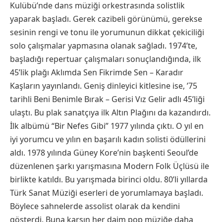
Kulübü’nde dans müziği orkestrasında solistlik
yaparak başladı. Gerek cazibeli görünümü, gerekse
sesinin rengi ve tonu ile yorumunun dikkat çekiciliği
solo çalışmalar yapmasına olanak sağladı. 1974’te,
başladığı repertuar çalışmaları sonuçlandığında, ilk
45’lik plağı Aklımda Sen Fikrimde Sen – Karadır
Kaşların yayınlandı. Geniş dinleyici kitlesine ise, ’75
tarihli Beni Benimle Bırak – Gerisi Vız Gelir adlı 45’liği
ulaştı. Bu plak sanatçıya ilk Altın Plağını da kazandırdı.
İlk albümü “Bir Nefes Gibi” 1977 yılında çıktı. O yıl en
iyi yorumcu ve yılın en başarılı kadın solisti ödüllerini
aldı. 1978 yılında Güney Kore’nin başkenti Seoul’de
düzenlenen şarkı yarışmasına Modern Folk Üçlüsü ile
birlikte katıldı. Bu yarışmada birinci oldu. 80’li yıllarda
Türk Sanat Müziği eserleri de yorumlamaya başladı.
Böylece sahnelerde assolist olarak da kendini
gösterdi. Buna karşın her daim pop müziğe daha