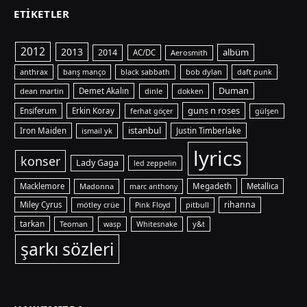
ETIKETLER
2012
2013
albüm
2014
AC/DC
Aerosmith
anthrax
bob dylan
barış manço
black sabbath
daft punk
Duman
dean martin
Demet Akalın
dinle
dokken
guns n roses
Ensiferum
Erkin Koray
ferhat göçer
gülşen
istanbul
Iron Maiden
ismail yk
Justin Timberlake
lyrics
konser
Lady Gaga
led zeppelin
Macklemore
Madonna
Megadeth
Metallica
marc anthony
rihanna
Miley Cyrus
mötley crüe
pitbull
Pink Floyd
tarkan
Teoman
y&t
wasp
Whitesnake
şarkı sözleri