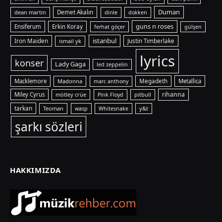
Duman
dean martin
Demet Akalın
dinle
dokken
guns n roses
Ensiferum
Erkin Koray
ferhat göçer
gülşen
istanbul
Iron Maiden
ismail yk
Justin Timberlake
lyrics
konser
Lady Gaga
led zeppelin
Macklemore
Madonna
Megadeth
Metallica
marc anthony
rihanna
Miley Cyrus
mötley crüe
pitbull
Pink Floyd
tarkan
Teoman
y&t
wasp
Whitesnake
şarkı sözleri
HAKKIMIZDA