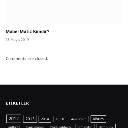
Mabel Matiz Kimdir?
28 Mayıs 2019
Comments are closed.
ETIKETLER
2012
2013
albüm
2014
AC/DC
Aerosmith
anthrax
bob dylan
barış manço
black sabbath
daft punk