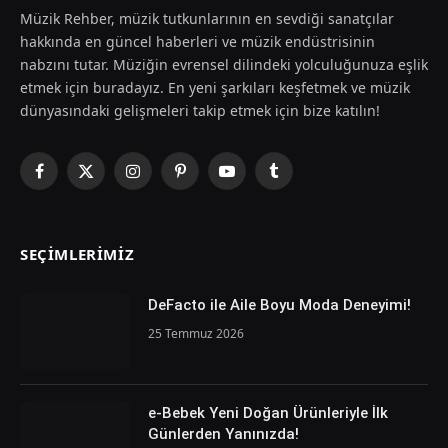
Müzik Rehber, müzik tutkunlarının en sevdiği sanatçılar
hakkında en güncel haberleri ve müzik endüstrisinin
nabzını tutar. Müziğin evrensel dilindeki yolculuğunuza eşlik
etmek için buradayız. En yeni şarkıları keşfetmek ve müzik
dünyasındaki gelişmeleri takip etmek için bize katılın!
Facebook
X
Instagram
Pinterest
YouTube
Tumblr
(Twitter)
SEÇIMLERIMIZ
DeFacto ile Aile Boyu Moda Deneyimi!
25 Temmuz 2026
e-Bebek Yeni Doğan Ürünleriyle İlk
Günlerden Yanınızda!