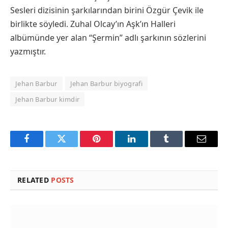
Sesleri dizisinin şarkılarından birini Özgür Çevik ile
birlikte söyledi. Zuhal Olcay’ın Aşk’ın Halleri
albümünde yer alan “Şermin” adlı şarkının sözlerini
yazmıştır.
Jehan Barbur
Jehan Barbur biyografi
Jehan Barbur kimdir
Facebook
Twitter
Pinterest
LinkedIn
Tumblr
Email
RELATED
POSTS