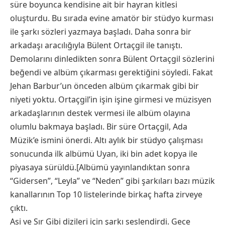
süre boyunca kendisine ait bir hayran kitlesi
oluşturdu. Bu sırada evine amatör bir stüdyo kurması
ile şarkı sözleri yazmaya başladı. Daha sonra bir
arkadaşı aracılığıyla Bülent Ortaçgil ile tanıştı.
Demolarını dinledikten sonra Bülent Ortaçgil sözlerini
beğendi ve albüm çıkarması gerektiğini söyledi. Fakat
Jehan Barbur’un önceden albüm çıkarmak gibi bir
niyeti yoktu. Ortaçgil’in işin işine girmesi ve müzisyen
arkadaşlarının destek vermesi ile albüm olayına
olumlu bakmaya başladı. Bir süre Ortaçgil, Ada
Müzik’e ismini önerdi. Altı aylık bir stüdyo çalışması
sonucunda ilk albümü Uyan, iki bin adet kopya ile
piyasaya sürüldü.[Albümü yayınlandıktan sonra
“Gidersen”, “Leyla” ve “Neden” gibi şarkıları bazı müzik
kanallarının Top 10 listelerinde birkaç hafta zirveye
çıktı.
Asi ve Sır Gibi dizileri için şarkı seslendirdi. Gece