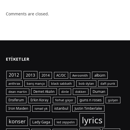
Comments are closed.
ETIKETLER
2012
2013
albüm
2014
AC/DC
Aerosmith
anthrax
bob dylan
barış manço
black sabbath
daft punk
Duman
dean martin
Demet Akalın
dinle
dokken
guns n roses
Ensiferum
Erkin Koray
ferhat göçer
gülşen
istanbul
Iron Maiden
ismail yk
Justin Timberlake
lyrics
konser
Lady Gaga
led zeppelin