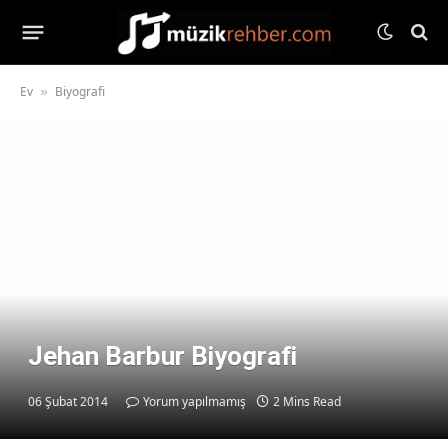
Ev
Biyografi
»
Jehan Barbur Biyografi
06 Şubat 2014
Yorum yapılmamış
2 Mins Read