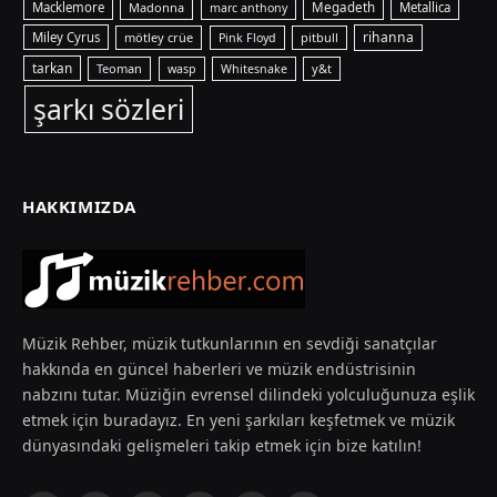
Macklemore
Madonna
Megadeth
Metallica
marc anthony
rihanna
Miley Cyrus
mötley crüe
pitbull
Pink Floyd
tarkan
Teoman
y&t
wasp
Whitesnake
şarkı sözleri
HAKKIMIZDA
Müzik Rehber, müzik tutkunlarının en sevdiği sanatçılar
hakkında en güncel haberleri ve müzik endüstrisinin
nabzını tutar. Müziğin evrensel dilindeki yolculuğunuza eşlik
etmek için buradayız. En yeni şarkıları keşfetmek ve müzik
dünyasındaki gelişmeleri takip etmek için bize katılın!