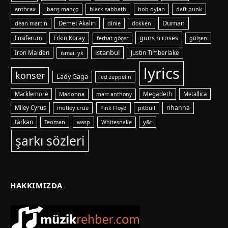
anthrax
bob dylan
barış manço
black sabbath
daft punk
Duman
dean martin
Demet Akalın
dinle
dokken
guns n roses
Ensiferum
Erkin Koray
ferhat göçer
gülşen
istanbul
Iron Maiden
ismail yk
Justin Timberlake
lyrics
konser
Lady Gaga
led zeppelin
Macklemore
Madonna
Megadeth
Metallica
marc anthony
rihanna
Miley Cyrus
mötley crüe
pitbull
Pink Floyd
tarkan
Teoman
y&t
wasp
Whitesnake
şarkı sözleri
HAKKIMIZDA