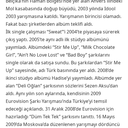
Belçika’nın Flaman Bölgesi’nde yer alan Anvers ilindeki
Mol kasabasında doğup büyüdü, 2003 yılında Idool
2003 yarışmasına katıldı. Yarışmanın birincisi olamadı.
Fakat bazı şirketlerden albüm teklifi aldı.
İlk single çalışması “Sweat”‘i 2004’te piyasaya sürerek
çıkış yaptı. 2005’te aynı adlı ilk stüdyo albümünü
yayımladı. Albümdeki “Stir Me Up”, “Milk Chocolate
Girl”, “Ain’t No Love Lost” ve “Bad Boy” şarkılarını
single olarak da satışa sundu. Bu şarkılardan “Stir Me
Up” sayesinde, adı Türk basınında yer aldı. 2008’de
ikinci stüdyo albümü Hadise’yi yayımladı. Albümde yer
alan “Deli Oğlan” şarkısının sözlerini Sezen Aksu’dan
aldı. Aynı yılın son aylarında, kendisinin 2009
Eurovision Şarkı Yarışması’nda Türkiye’yi temsil
edeceği açıklandı. 31 Aralık 2008’de Eurovision için
hazırladığı “Düm Tek Tek” şarkısını tanıttı. 16 Mayıs
2009’da Moskova’da düzenlenen yarışmayı dördüncü