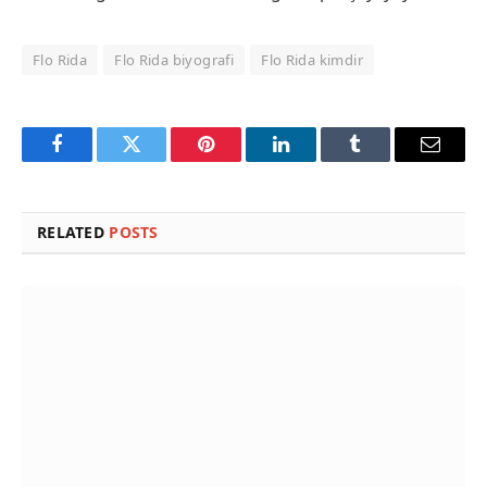
Flo Rida
Flo Rida biyografi
Flo Rida kimdir
Facebook
Twitter
Pinterest
LinkedIn
Tumblr
Email
RELATED
POSTS