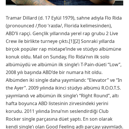
Tramar Dillard (d. 17 Eylül 1979), sahne adıyla Flo Rida
(pronounced /ˌfloʊ ˈraɪdə/, Florida kelimesinden),
ABD’li rapçi. Gençlik yıllarında yerel rap grubu 2 Live
Crew ile birlikte turneye çıktı.[1][2] Sonraki yıllarda
birçok popüler rap mixtape’inde ve stüdyo albümüne
konuk oldu. Mail on Sunday, Flo Rida’nın ilk solo
albümüydü ve albümün ilk single’ı T-Pain-düeti “Low”,
2008 yılı başında ABD’de bir numara hit oldu.
Albümden iki single daha yayımlandı: “Elevator” ve “In
the Ayer”. 2009 yılında ikinci stüdyo albümü R.O.O.T.S.
yayımlandı ve albümün ilk single’ı “Right Round”, altı
hafta boyunca ABD listesinin zirvesindeki yerini
korudu. 2011 yılında Inna’nın seslendirdiği Club
Rocker single parçasına düet yaptı. En son olarak
kendi single’ı olan Good Feeling adlı parçayı yayımladı.