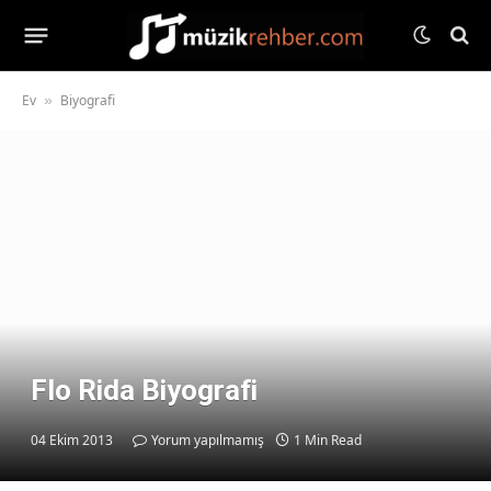
Ev
Biyografi
»
Flo Rida Biyografi
04 Ekim 2013
Yorum yapılmamış
1 Min Read