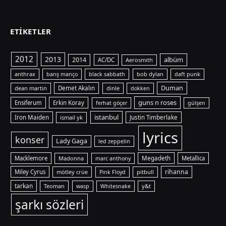
ETIKETLER
2012
2013
albüm
2014
AC/DC
Aerosmith
anthrax
bob dylan
barış manço
black sabbath
daft punk
Duman
dean martin
Demet Akalın
dinle
dokken
guns n roses
Ensiferum
Erkin Koray
ferhat göçer
gülşen
istanbul
Iron Maiden
ismail yk
Justin Timberlake
lyrics
konser
Lady Gaga
led zeppelin
Macklemore
Madonna
Megadeth
Metallica
marc anthony
rihanna
Miley Cyrus
mötley crüe
pitbull
Pink Floyd
tarkan
Teoman
y&t
wasp
Whitesnake
şarkı sözleri