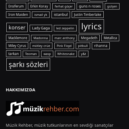
guns n roses
Ensiferum
Erkin Koray
ferhat göçer
gülşen
istanbul
Iron Maiden
ismail yk
Justin Timberlake
lyrics
konser
Lady Gaga
led zeppelin
Macklemore
Madonna
Megadeth
Metallica
marc anthony
rihanna
Miley Cyrus
mötley crüe
pitbull
Pink Floyd
tarkan
Teoman
y&t
wasp
Whitesnake
şarkı sözleri
HAKKIMIZDA
Müzik Rehber, müzik tutkunlarının en sevdiği sanatçılar