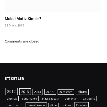
Mabel Matiz Kimdir?
28 Mayıs 2019
Comments are closed.
ETIKETLER
2012
2013
albüm
2014
AC/DC
Aerosmith
anthrax
bob dylan
barış manço
black sabbath
daft punk
Duman
dean martin
Demet Akalın
dinle
dokken