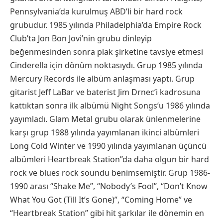
Pennsylvania’da kurulmuş ABD’li bir hard rock
grubudur. 1985 yılında Philadelphia’da Empire Rock
Club’ta Jon Bon Jovi’nin grubu dinleyip
beğenmesinden sonra plak şirketine tavsiye etmesi
Cinderella için dönüm noktasıydı. Grup 1985 yılında
Mercury Records ile albüm anlaşması yaptı. Grup
gitarist Jeff LaBar ve baterist Jim Drnec’i kadrosuna
kattıktan sonra ilk albümü Night Songs’u 1986 yılında
yayımladı. Glam Metal grubu olarak ünlenmelerine
karşı grup 1988 yılında yayımlanan ikinci albümleri
Long Cold Winter ve 1990 yılında yayımlanan üçüncü
albümleri Heartbreak Station”da daha olgun bir hard
rock ve blues rock soundu benimsemiştir. Grup 1986-
1990 arası “Shake Me”, “Nobody’s Fool”, “Don’t Know
What You Got (Till It’s Gone)”, “Coming Home” ve
“Heartbreak Station” gibi hit şarkılar ile dönemin en