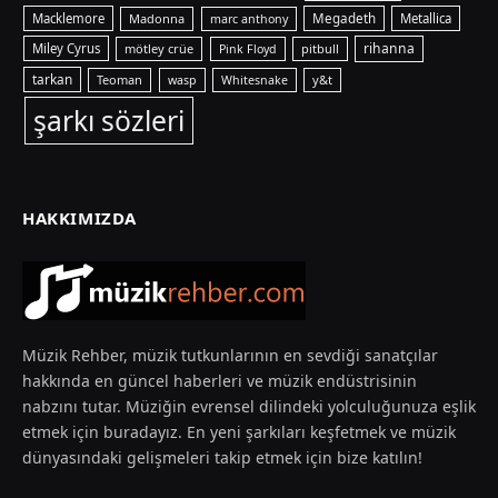
Macklemore
Madonna
Megadeth
Metallica
marc anthony
rihanna
Miley Cyrus
mötley crüe
pitbull
Pink Floyd
tarkan
Teoman
y&t
wasp
Whitesnake
şarkı sözleri
HAKKIMIZDA
Müzik Rehber, müzik tutkunlarının en sevdiği sanatçılar
hakkında en güncel haberleri ve müzik endüstrisinin
nabzını tutar. Müziğin evrensel dilindeki yolculuğunuza eşlik
etmek için buradayız. En yeni şarkıları keşfetmek ve müzik
dünyasındaki gelişmeleri takip etmek için bize katılın!