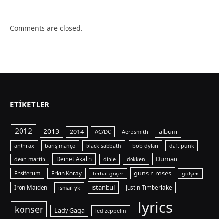
Comments are closed.
ETIKETLER
2012
2013
albüm
2014
AC/DC
Aerosmith
anthrax
bob dylan
barış manço
black sabbath
daft punk
Duman
dean martin
Demet Akalın
dinle
dokken
guns n roses
Ensiferum
Erkin Koray
ferhat göçer
gülşen
istanbul
Iron Maiden
ismail yk
Justin Timberlake
lyrics
konser
Lady Gaga
led zeppelin