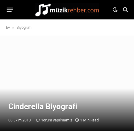
Ev
Biyografi
»
Cinderella Biyografi
08 Ekim 2013
Yorum yapılmamış
1 Min Read