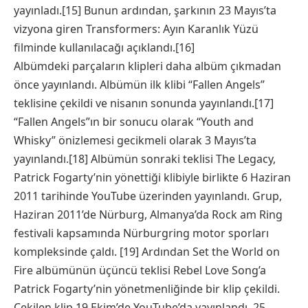
yayınladı.[15] Bunun ardından, şarkının 23 Mayıs’ta
vizyona giren Transformers: Ayın Karanlık Yüzü
filminde kullanılacağı açıklandı.[16]
Albümdeki parçaların klipleri daha albüm çıkmadan
önce yayınlandı. Albümün ilk klibi “Fallen Angels”
teklisine çekildi ve nisanın sonunda yayınlandı.[17]
“Fallen Angels”ın bir sonucu olarak “Youth and
Whisky” önizlemesi gecikmeli olarak 3 Mayıs’ta
yayınlandı.[18] Albümün sonraki teklisi The Legacy,
Patrick Fogarty’nin yönettiği klibiyle birlikte 6 Haziran
2011 tarihinde YouTube üzerinden yayınlandı. Grup,
Haziran 2011’de Nürburg, Almanya’da Rock am Ring
festivali kapsamında Nürburgring motor sporları
kompleksinde çaldı. [19] Ardından Set the World on
Fire albümünün üçüncü teklisi Rebel Love Song’a
Patrick Fogarty’nin yönetmenliğinde bir klip çekildi.
Çekilen klip 19 Ekim’de YouTube’da yayınlandı. 25