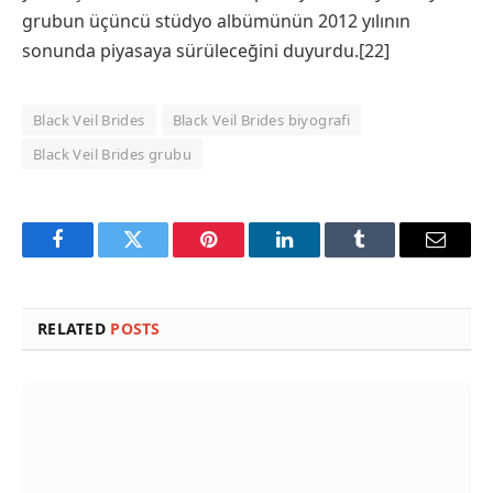
grubun üçüncü stüdyo albümünün 2012 yılının
sonunda piyasaya sürüleceğini duyurdu.[22]
Black Veil Brides
Black Veil Brides biyografi
Black Veil Brides grubu
Facebook
Twitter
Pinterest
LinkedIn
Tumblr
Email
RELATED
POSTS