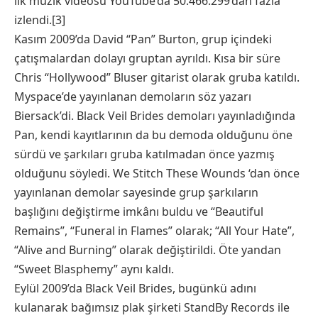
ilk müzik videosu YouTube’da 50.466.299’dan fazla
izlendi.[3]
Kasım 2009’da David “Pan” Burton, grup içindeki
çatışmalardan dolayı gruptan ayrıldı. Kısa bir süre
Chris “Hollywood” Bluser gitarist olarak gruba katıldı.
Myspace’de yayınlanan demoların söz yazarı
Biersack’di. Black Veil Brides demoları yayınladığında
Pan, kendi kayıtlarının da bu demoda olduğunu öne
sürdü ve şarkıları gruba katılmadan önce yazmış
olduğunu söyledi. We Stitch These Wounds ‘dan önce
yayınlanan demolar sayesinde grup şarkıların
başlığını değiştirme imkânı buldu ve “Beautiful
Remains”, “Funeral in Flames” olarak; “All Your Hate”,
“Alive and Burning” olarak değiştirildi. Öte yandan
“Sweet Blasphemy” aynı kaldı.
Eylül 2009’da Black Veil Brides, bugünkü adını
kulanarak bağımsız plak şirketi StandBy Records ile