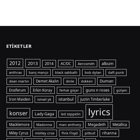
ETIKETLER
2012
2013
albüm
2014
AC/DC
Aerosmith
anthrax
bob dylan
barış manço
black sabbath
daft punk
Duman
dean martin
Demet Akalın
dinle
dokken
guns n roses
Ensiferum
Erkin Koray
ferhat göçer
gülşen
istanbul
Iron Maiden
ismail yk
Justin Timberlake
lyrics
konser
Lady Gaga
led zeppelin
Macklemore
Madonna
Megadeth
Metallica
marc anthony
rihanna
Miley Cyrus
mötley crüe
pitbull
Pink Floyd