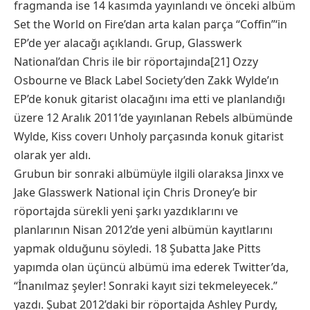
fragmanda ise 14 kasımda yayınlandı ve önceki albüm
Set the World on Fire’dan arta kalan parça “Coffin”‘in
EP’de yer alacağı açıklandı. Grup, Glasswerk
National’dan Chris ile bir röportajında[21] Ozzy
Osbourne ve Black Label Society’den Zakk Wylde’ın
EP’de konuk gitarist olacağını ima etti ve planlandığı
üzere 12 Aralık 2011’de yayınlanan Rebels albümünde
Wylde, Kiss coverı Unholy parçasında konuk gitarist
olarak yer aldı.
Grubun bir sonraki albümüyle ilgili olaraksa Jinxx ve
Jake Glasswerk National için Chris Droney’e bir
röportajda sürekli yeni şarkı yazdıklarını ve
planlarının Nisan 2012’de yeni albümün kayıtlarını
yapmak olduğunu söyledi. 18 Şubatta Jake Pitts
yapımda olan üçüncü albümü ima ederek Twitter’da,
“İnanılmaz şeyler! Sonraki kayıt sizi tekmeleyecek.”
yazdı. Şubat 2012’daki bir röportajda Ashley Purdy,