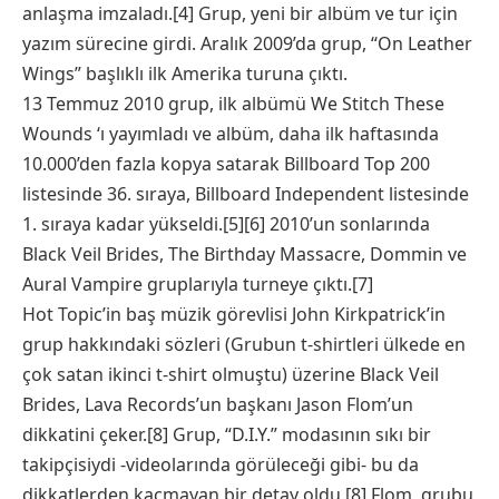
anlaşma imzaladı.[4] Grup, yeni bir albüm ve tur için
yazım sürecine girdi. Aralık 2009’da grup, “On Leather
Wings” başlıklı ilk Amerika turuna çıktı.
13 Temmuz 2010 grup, ilk albümü We Stitch These
Wounds ‘ı yayımladı ve albüm, daha ilk haftasında
10.000’den fazla kopya satarak Billboard Top 200
listesinde 36. sıraya, Billboard Independent listesinde
1. sıraya kadar yükseldi.[5][6] 2010’un sonlarında
Black Veil Brides, The Birthday Massacre, Dommin ve
Aural Vampire gruplarıyla turneye çıktı.[7]
Hot Topic’in baş müzik görevlisi John Kirkpatrick’in
grup hakkındaki sözleri (Grubun t-shirtleri ülkede en
çok satan ikinci t-shirt olmuştu) üzerine Black Veil
Brides, Lava Records’un başkanı Jason Flom’un
dikkatini çeker.[8] Grup, “D.I.Y.” modasının sıkı bir
takipçisiydi -videolarında görüleceği gibi- bu da
dikkatlerden kaçmayan bir detay oldu.[8] Flom, grubu