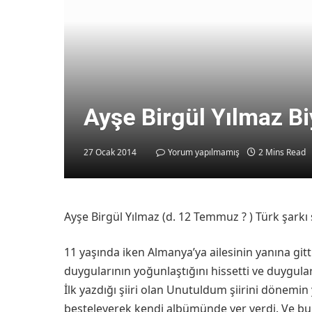
Ayşe Birgül Yılmaz Bi
27 Ocak 2014
Yorum yapılmamış
2 Mins Read
Ayşe Birgül Yılmaz (d. 12 Temmuz ? ) Türk şarkı s
11 yaşında iken Almanya’ya ailesinin yanına git
duygularının yoğunlaştığını hissetti ve duygula
İlk yazdığı şiiri olan Unutuldum şiirini dönemin
besteleyerek kendi albümünde yer verdi. Ve bu 