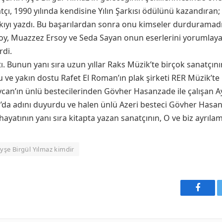
tçı, 1990 yılında kendisine Yılın Şarkısı ödülünü kazandıra
şarkıyı yazdı. Bu başarılardan sonra onu kimseler durduramadı
rsoy, Muazzez Ersoy ve Seda Sayan onun eserlerini yorumlay
rdi.
. Bunun yanı sıra uzun yıllar Raks Müzik’te birçok sanatçın
e yakın dostu Rafet El Roman’ın plak şirketi RER Müzik’te 
aycan’ın ünlü bestecilerinden Gövher Hasanzade ile çalışan A
n’da adını duyurdu ve halen ünlü Azeri besteci Gövher Hasanz
ayatının yanı sıra kitapta yazan sanatçının, O ve biz ayrılam
yşe Birgül Yılmaz kimdir
Faceb