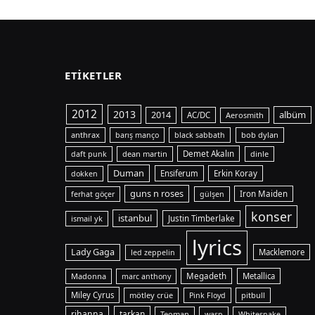
ETIKETLER
2012
2013
albüm
2014
AC/DC
Aerosmith
anthrax
bob dylan
barış manço
black sabbath
dean martin
Demet Akalın
dinle
daft punk
Duman
Ensiferum
Erkin Koray
dokken
guns n roses
Iron Maiden
ferhat göçer
gülşen
konser
istanbul
ismail yk
Justin Timberlake
lyrics
Lady Gaga
Macklemore
led zeppelin
Madonna
Megadeth
Metallica
marc anthony
Miley Cyrus
mötley crüe
pitbull
Pink Floyd
rihanna
tarkan
Teoman
wasp
Whitesnake