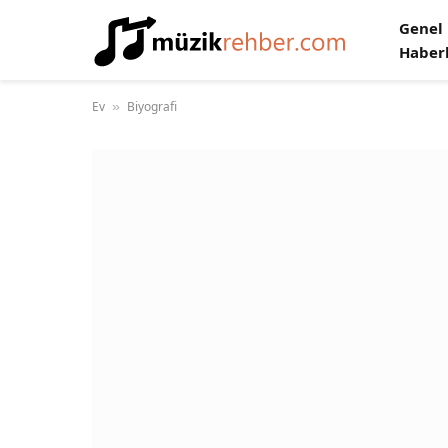
Genel
Haber
Ev
Biyografi
»