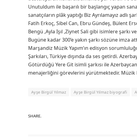
Unutuldum ile başarılı bir başlangıç yapan sana
sanatçıların plâk yaptığı Biz Ayrılamayız adlı 
Fatih Erkoç, Sibel Can, Ebru Gündeş, Bülent E
Bengü ,Ayla Işıl ,Ziynet Sali gibi isimlere şarkı ve
Bugüne kadar 300’e yakın şarkı sözüne imza attı
Marşandiz Müzik Yapım’ın edisyon sorumluluğu v
Şarkıları, Türkiye dışında da ses getirdi. Azerb
Götürdüğü Yere Git isimli şarkısı ile Azerbayca
menajerliğini görevlerini yürütmektedir. Müzik h
Ayşe Birgül Yılmaz
Ayşe Birgül Yılmaz biyografi
A
SHARE.