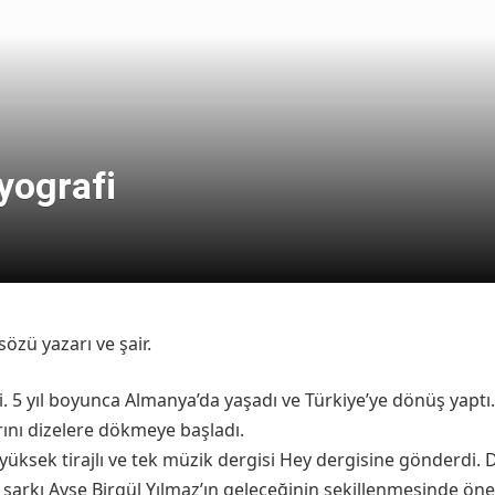
yografi
özü yazarı ve şair.
ti. 5 yıl boyunca Almanya’da yaşadı ve Türkiye’ye dönüş yapt
rını dizelere dökmeye başladı.
 yüksek tirajlı ve tek müzik dergisi Hey dergisine gönderdi. D
şarkı Ayşe Birgül Yılmaz’ın geleceğinin şekillenmesinde öne