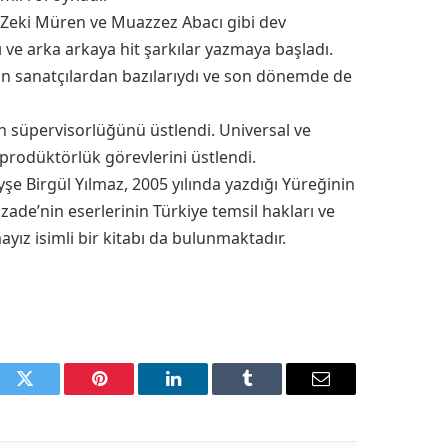
n; Zeki Müren ve Muazzez Abacı gibi dev
 ve arka arkaya hit şarkılar yazmaya başladı.
an sanatçılardan bazılarıydı ve son dönemde de
ın süpervisorlüğünü üstlendi. Universal ve
prodüktörlük görevlerini üstlendi.
yşe Birgül Yılmaz, 2005 yılında yazdığı Yüreğinin
ade’nin eserlerinin Türkiye temsil hakları ve
ayız isimli bir kitabı da bulunmaktadır.
ook
Twitter
Pinterest
LinkedIn
Tumblr
Email