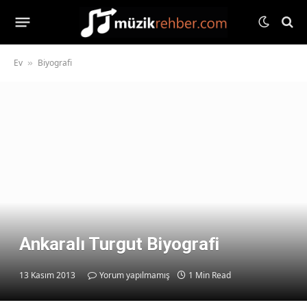
Ev
Biyografi
»
Ankaralı Turgut Biyografi
13 Kasım 2013
Yorum yapılmamış
1 Min Read