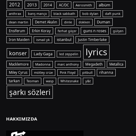
2012
2013
albüm
2014
AC/DC
Aerosmith
anthrax
bob dylan
barış manço
black sabbath
daft punk
Duman
dean martin
Demet Akalın
dinle
dokken
guns n roses
Ensiferum
Erkin Koray
ferhat göçer
gülşen
istanbul
Iron Maiden
ismail yk
Justin Timberlake
lyrics
konser
Lady Gaga
led zeppelin
Macklemore
Madonna
Megadeth
Metallica
marc anthony
rihanna
Miley Cyrus
mötley crüe
pitbull
Pink Floyd
tarkan
Teoman
y&t
wasp
Whitesnake
şarkı sözleri
HAKKIMIZDA