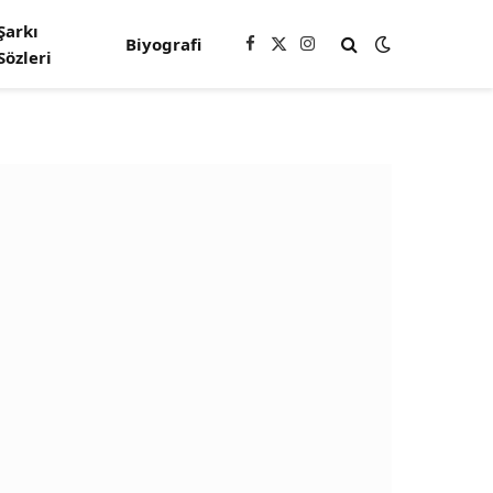
Şarkı
Biyografi
Facebook
X
Instagram
Sözleri
(Twitter)