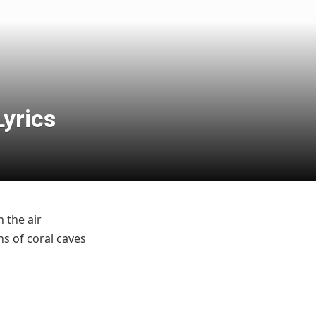
Lyrics
 the air
hs of coral caves