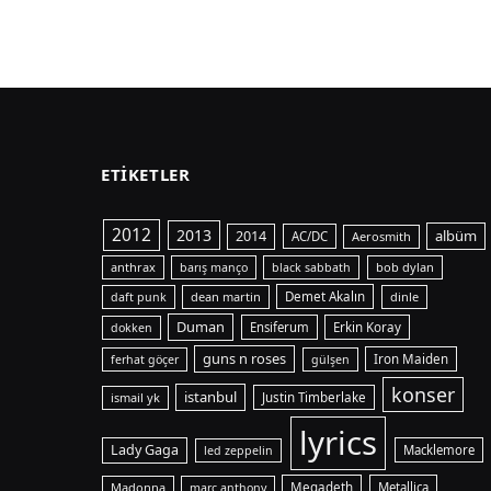
ETIKETLER
2012
2013
albüm
2014
AC/DC
Aerosmith
anthrax
bob dylan
barış manço
black sabbath
dean martin
Demet Akalın
dinle
daft punk
Duman
Ensiferum
Erkin Koray
dokken
guns n roses
Iron Maiden
ferhat göçer
gülşen
konser
istanbul
ismail yk
Justin Timberlake
lyrics
Lady Gaga
Macklemore
led zeppelin
Madonna
Megadeth
Metallica
marc anthony