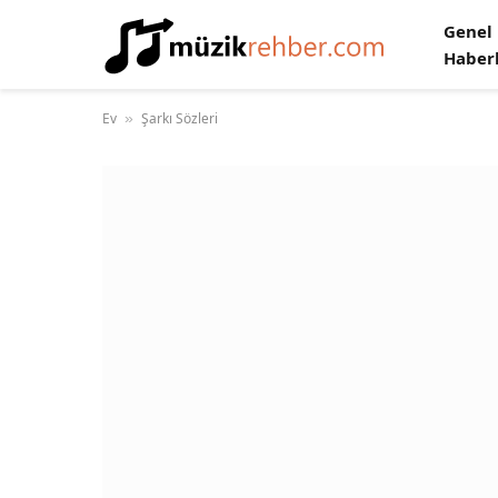
Genel
Haber
Ev
Şarkı Sözleri
»