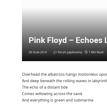
Pink Floyd – Echoes 
28 Ocak 2014
Yorum yapılmamış
1 Min Read
Overhead the albatross hangs motionless upon
And deep beneath the rolling waves in labyrint
The echo of a distant tide
Comes willowing across the sand
And everything is green and submarine