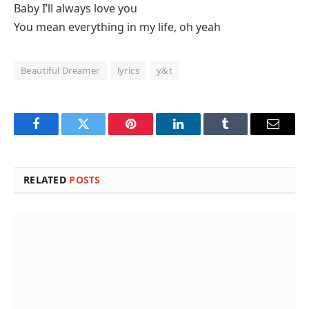
Baby I’ll always love you
You mean everything in my life, oh yeah
Beautiful Dreamer
lyrics
y&t
Facebook
Twitter
Pinterest
LinkedIn
Tumblr
Email
RELATED
POSTS