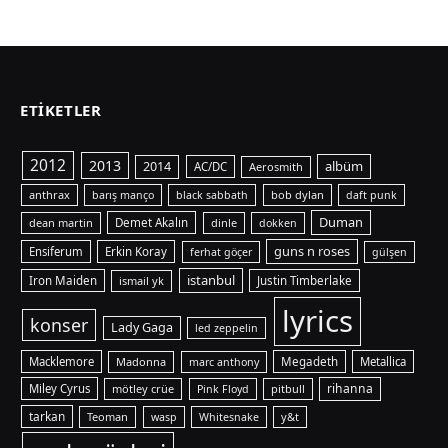
ETIKETLER
2012
2013
albüm
2014
AC/DC
Aerosmith
anthrax
bob dylan
barış manço
black sabbath
daft punk
Duman
dean martin
Demet Akalın
dinle
dokken
guns n roses
Ensiferum
Erkin Koray
ferhat göçer
gülşen
istanbul
Iron Maiden
ismail yk
Justin Timberlake
lyrics
konser
Lady Gaga
led zeppelin
Macklemore
Madonna
Megadeth
Metallica
marc anthony
rihanna
Miley Cyrus
mötley crüe
pitbull
Pink Floyd
tarkan
Teoman
y&t
wasp
Whitesnake