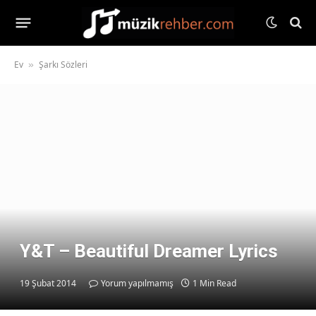
Ev
Şarkı Sözleri
»
Y&T – Beautiful Dreamer Lyrics
19 Şubat 2014
Yorum yapılmamış
1 Min Read