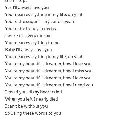
the hilltops
Yes I’ll always love you
You mean everything in my life, oh yeah
You’re the sugar in my coffee, yeah
You’re the honey in my tea
I wake up every mornin’
You mean everything to me
Baby I’ll always love you
You mean everything in my life, oh yeah
You’re my beautiful dreamer, how I love you
You’re my beautiful dreamer, how I miss you
You’re my beautiful dreamer, how I love you
You’re my beautiful dreamer, how I need you
I loved you ’til my heart cried
When you left I nearly died
I can’t be without you
So I sing these words to you