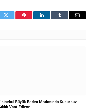
ook
Twitter
Pinterest
LinkedIn
Tumblr
Email
Elbisebul Büyük Beden Modasında Kusursuz
Şıklık Vaat Ediyor