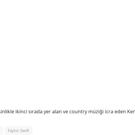
sinlikle ikinci sırada yer alan ve country müziği icra eden K
y
Taylor Swift