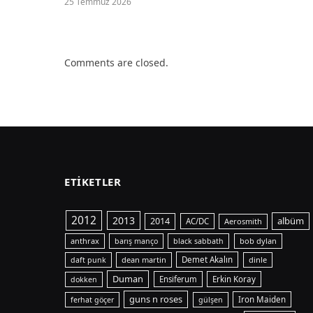
25 Temmuz 2026
Comments are closed.
ETIKETLER
2012
2013
albüm
2014
AC/DC
Aerosmith
anthrax
bob dylan
barış manço
black sabbath
dean martin
Demet Akalın
dinle
daft punk
Duman
Ensiferum
Erkin Koray
dokken
guns n roses
Iron Maiden
ferhat göçer
gülşen