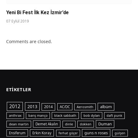
Yeni Bi Fest İlk Kez İzmir’de
07 Eylül 2019
Comments are closed.
ETIKETLER
2012
2013
albüm
2014
AC/DC
Aerosmith
anthrax
bob dylan
barış manço
black sabbath
daft punk
Duman
dean martin
Demet Akalın
dinle
dokken
guns n roses
Ensiferum
Erkin Koray
ferhat göçer
gülşen