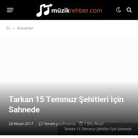
Ev
Konserler
»
Tarkan 15 Temmuz Şehitleri İçin
Sahnede
24 Nisan 2017
Yorum yapılmamış
1 Min Read
Tarkan 15 Temmuz Şehitleri İçin Sahnede