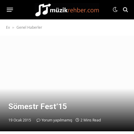
Ev
Genel Haberler
»
Sömestr Fest’15
19 Ocak 2015
Yorum yapılmamış
2 Mins Read