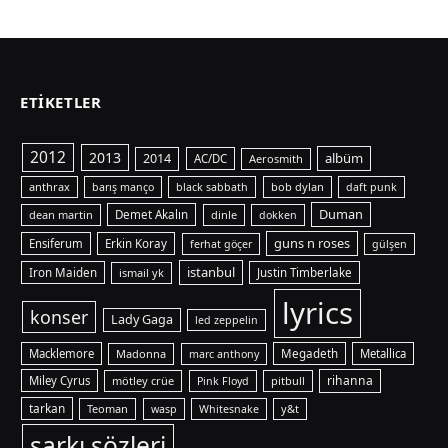
ETIKETLER
2012
2013
albüm
2014
AC/DC
Aerosmith
anthrax
bob dylan
barış manço
black sabbath
daft punk
Duman
dean martin
Demet Akalın
dinle
dokken
guns n roses
Ensiferum
Erkin Koray
ferhat göçer
gülşen
istanbul
Iron Maiden
ismail yk
Justin Timberlake
lyrics
konser
Lady Gaga
led zeppelin
Macklemore
Madonna
Megadeth
Metallica
marc anthony
rihanna
Miley Cyrus
mötley crüe
pitbull
Pink Floyd
tarkan
Teoman
y&t
wasp
Whitesnake
şarkı sözleri