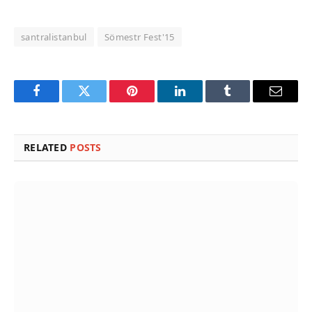
santralistanbul
Sömestr Fest'15
Facebook
Twitter
Pinterest
LinkedIn
Tumblr
Email
RELATED
POSTS