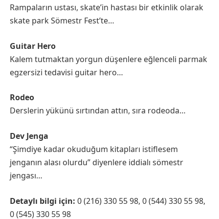
Rampaların ustası, skate’in hastası bir etkinlik olarak
skate park Sömestr Fest’te…
Guitar Hero
Kalem tutmaktan yorgun düşenlere eğlenceli parmak
egzersizi tedavisi guitar hero…
Rodeo
Derslerin yükünü sırtından attın, sıra rodeoda…
Dev Jenga
“Şimdiye kadar okuduğum kitapları istiflesem
jenganın alası olurdu” diyenlere iddialı sömestr
jengası…
Detaylı bilgi için:
0 (216) 330 55 98, 0 (544) 330 55 98,
0 (545) 330 55 98