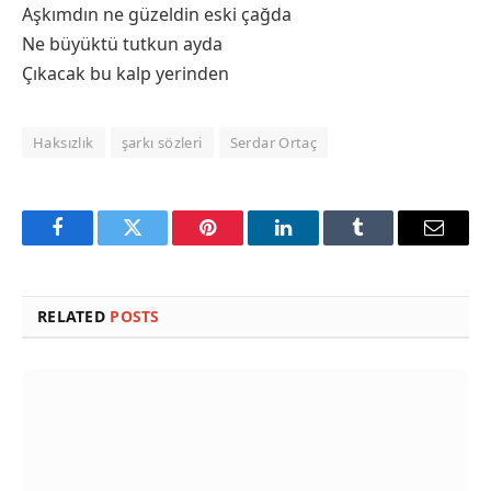
Aşkımdın ne güzeldin eski çağda
Ne büyüktü tutkun ayda
Çıkacak bu kalp yerinden
Haksızlık
şarkı sözleri
Serdar Ortaç
Facebook
Twitter
Pinterest
LinkedIn
Tumblr
Email
RELATED
POSTS