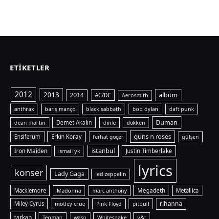
ETIKETLER
2012
2013
albüm
2014
AC/DC
Aerosmith
anthrax
bob dylan
barış manço
black sabbath
daft punk
Duman
dean martin
Demet Akalın
dinle
dokken
guns n roses
Ensiferum
Erkin Koray
ferhat göçer
gülşen
istanbul
Iron Maiden
ismail yk
Justin Timberlake
lyrics
konser
Lady Gaga
led zeppelin
Macklemore
Madonna
Megadeth
Metallica
marc anthony
rihanna
Miley Cyrus
mötley crüe
pitbull
Pink Floyd
tarkan
Teoman
y&t
wasp
Whitesnake