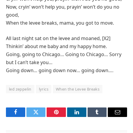
Now, cryin’ won’t help you, prayin’ won’t do you no
good,
When the levee breaks, mama, you got to move.
All last night sat on the levee and moaned, [X2]
Thinkin’ about me baby and my happy home.
Going, going to Chicago… Going to Chicago… Sorry
but I can’t take you…
Going down… going down now… going down….
led zeppelin
lyrics
When the Levee Breaks
Facebook
Twitter
Pinterest
LinkedIn
Tumblr
Email