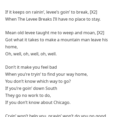
If it keeps on rainin’, levee’s goin’ to break, [X2]
When The Levee Breaks I’ll have no place to stay.
Mean old levee taught me to weep and moan, [X2]
Got what it takes to make a mountain man leave his
home,
Oh, well, oh, well, oh, well.
Don’t it make you feel bad
When you’re tryin’ to find your way home,
You don’t know which way to go?
If you’re goin’ down South
They go no work to do,
If you don’t know about Chicago.
Cryin’ won’t help you, prayin’ won’t do you no good,