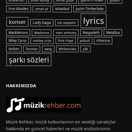
guns n roses
Ensiferum
Erkin Koray
ferhat göçer
gülşen
istanbul
Iron Maiden
ismail yk
Justin Timberlake
lyrics
konser
Lady Gaga
led zeppelin
Macklemore
Madonna
Megadeth
Metallica
marc anthony
rihanna
Miley Cyrus
mötley crüe
pitbull
Pink Floyd
tarkan
Teoman
y&t
wasp
Whitesnake
şarkı sözleri
HAKKIMIZDA
Müzik Rehber, müzik tutkunlarının en sevdiği sanatçılar
hakkında en güncel haberleri ve müzik endüstrisinin