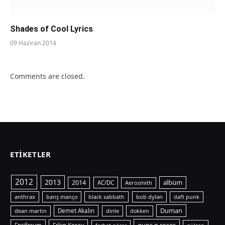
Shades of Cool Lyrics
09 Haziran 2014
Comments are closed.
ETIKETLER
2012
2013
albüm
2014
AC/DC
Aerosmith
anthrax
bob dylan
barış manço
black sabbath
daft punk
Duman
dean martin
Demet Akalın
dinle
dokken