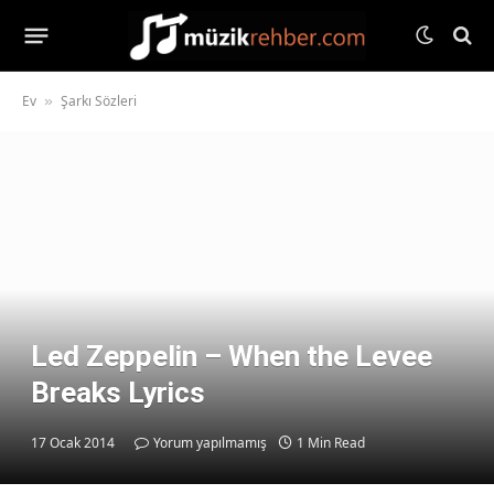
Ev
Şarkı Sözleri
»
Led Zeppelin – When the Levee
Breaks Lyrics
17 Ocak 2014
Yorum yapılmamış
1 Min Read