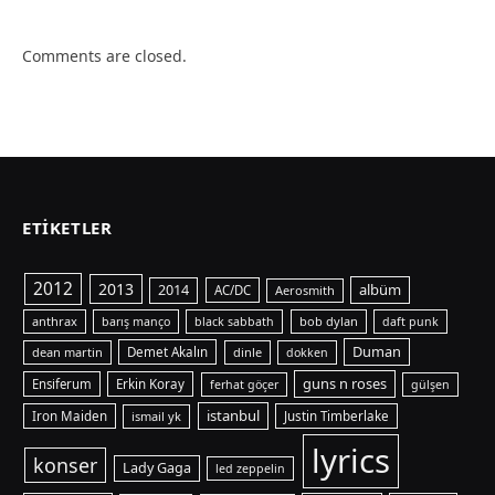
Comments are closed.
ETIKETLER
2012
2013
albüm
2014
AC/DC
Aerosmith
anthrax
bob dylan
barış manço
black sabbath
daft punk
Duman
dean martin
Demet Akalın
dinle
dokken
guns n roses
Ensiferum
Erkin Koray
ferhat göçer
gülşen
istanbul
Iron Maiden
ismail yk
Justin Timberlake
lyrics
konser
Lady Gaga
led zeppelin