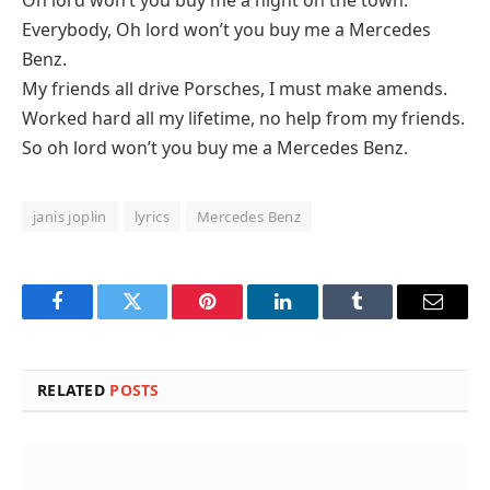
Oh lord won’t you buy me a night on the town.
Everybody, Oh lord won’t you buy me a Mercedes
Benz.
My friends all drive Porsches, I must make amends.
Worked hard all my lifetime, no help from my friends.
So oh lord won’t you buy me a Mercedes Benz.
janis joplin
lyrics
Mercedes Benz
Facebook
Twitter
Pinterest
LinkedIn
Tumblr
Email
RELATED
POSTS