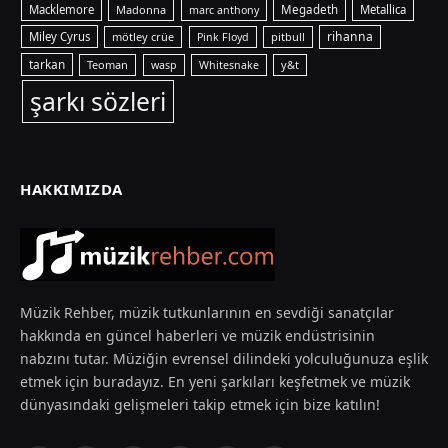
Macklemore
Madonna
Megadeth
Metallica
marc anthony
rihanna
Miley Cyrus
mötley crüe
pitbull
Pink Floyd
tarkan
Teoman
y&t
wasp
Whitesnake
şarkı sözleri
HAKKIMIZDA
Müzik Rehber, müzik tutkunlarının en sevdiği sanatçılar
hakkında en güncel haberleri ve müzik endüstrisinin
nabzını tutar. Müziğin evrensel dilindeki yolculuğunuza eşlik
etmek için buradayız. En yeni şarkıları keşfetmek ve müzik
dünyasındaki gelişmeleri takip etmek için bize katılın!