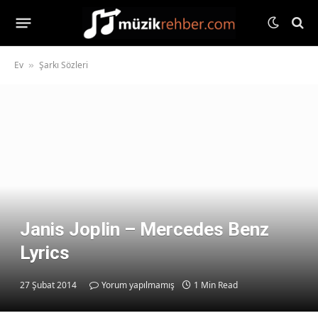
Ev
Şarkı Sözleri
»
Janis Joplin – Mercedes Benz
Lyrics
27 Şubat 2014
Yorum yapılmamış
1 Min Read