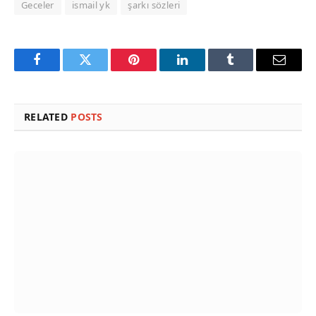
Geceler
ismail yk
şarkı sözleri
Facebook
Twitter
Pinterest
LinkedIn
Tumblr
Email
RELATED
POSTS