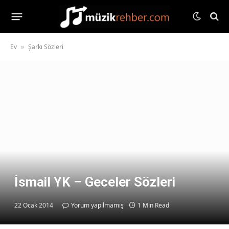
Ev
Şarkı Sözleri
»
İsmail YK – Geceler Sözleri
22 Ocak 2014
Yorum yapılmamış
1 Min Read