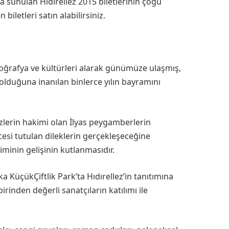
a sunulan Hıdırellez 2015 biletlerinin çoğu
letleri satın alabilirsiniz.
coğrafya ve kültürleri alarak günümüze ulaşmış,
 olduğuna inanılan binlerce yılın bayramını
zlerin hakimi olan İlyas peygamberlerin
cesi tutulan dileklerin gerçekleşeceğine
iminin gelişinin kutlanmasıdır.
a KüçükÇiftlik Park’ta Hıdırellez’in tanıtımına
irinden değerli sanatçıların katılımı ile