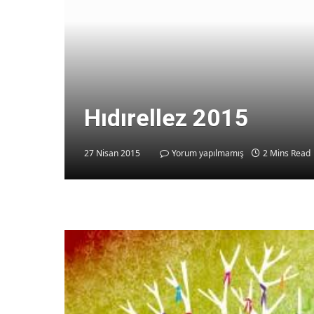
Hıdırellez 2015
27 Nisan 2015
Yorum yapılmamış
2 Mins Read