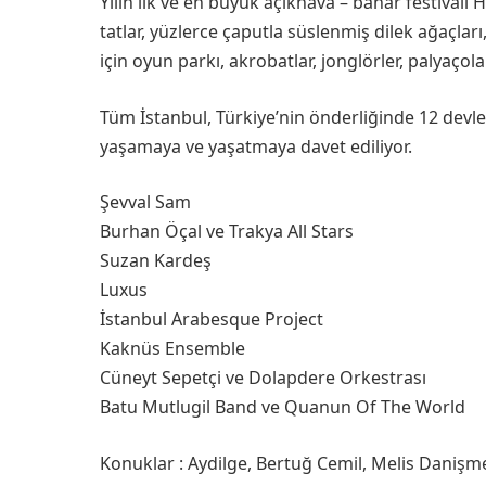
Yılın ilk ve en büyük açıkhava – bahar festivali 
tatlar, yüzlerce çaputla süslenmiş dilek ağaçları, 
için oyun parkı, akrobatlar, jonglörler, palyaçol
Tüm İstanbul, Türkiye’nin önderliğinde 12 devle
yaşamaya ve yaşatmaya davet ediliyor.
Şevval Sam
Burhan Öçal ve Trakya All Stars
Suzan Kardeş
Luxus
İstanbul Arabesque Project
Kaknüs Ensemble
Cüneyt Sepetçi ve Dolapdere Orkestrası
Batu Mutlugil Band ve Quanun Of The World
Konuklar : Aydilge, Bertuğ Cemil, Melis Danişme