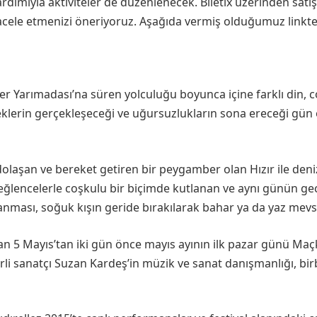
rdımıyla aktiviteler de düzenlenecek. Biletix üzerinden satış
le etmenizi öneriyoruz. Aşağıda vermiş olduğumuz linkten bi
er Yarımadası’na süren yolculuğu boyunca içine farklı din, 
ileklerin gerçekleşeceği ve uğursuzlukların sona ereceği gün
olaşan ve bereket getiren bir peygamber olan Hızır ile deni
e eğlencelerle coşkulu bir biçimde kutlanan ve aynı günün ge
lanması, soğuk kışın geride bırakılarak bahar ya da yaz mevs
olan 5 Mayıs’tan iki gün önce mayıs ayının ilk pazar günü Maçk
erli sanatçı Suzan Kardeş’in müzik ve sanat danışmanlığı, birb