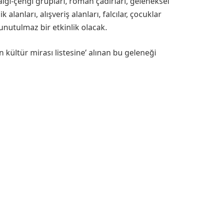
çalgı-çengi grupları, roman çadırları, geleneksel
alanları, alışveriş alanları, falcılar, çocuklar
 unutulmaz bir etkinlik olacak.
kültür mirası listesine’ alınan bu geleneği