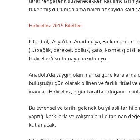
taraf rengarenk süslenecekken katılımcıların ya
tükenmiş durumda ama halen az sayıda kaldı; ace
Hıdırellez 2015 Biletleri
İstanbul, “Asya’dan Anadolu’ya, Balkanlardan İb
(…) sağlık, bereket, bolluk, şans, kısmet gibi d
Hıdırellez’i kutlamaya hazırlanıyor.
Anadolu’da yaygın olan inanca göre karalarda d
buluştuğu gün olarak bilinen ve farklı ritüel v
inanılan Hıdırellez; diğer taraftan doğanın can
Bu evrensel ve tarihi gelenek bu yıl asli tarihi 
yaptığı katkılarla ve çalışmaları ile tanınan değ
kutlanacak.