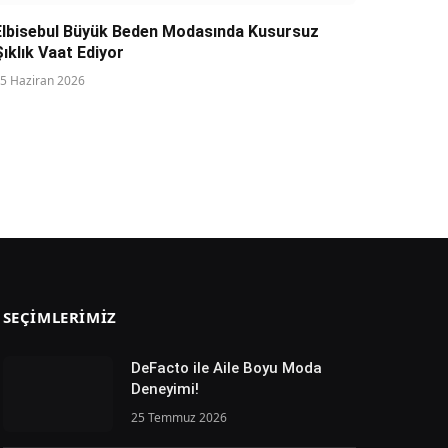
Elbisebul Büyük Beden Modasında Kusursuz
Şıklık Vaat Ediyor
5 Haziran 2026
SEÇIMLERIMIZ
DeFacto ile Aile Boyu Moda
Deneyimi!
25 Temmuz 2026