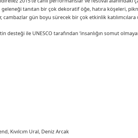
Hıdırellez 2015’te canlı performanslar ve festival alanındaki 
geleneği tanıtan bir çok dekoratif öğe, hatıra köşeleri, piknik 
ar, cambazlar gün boyu sürecek bir çok etkinlik katılımcılara
tin desteği ile UNESCO tarafından ‘insanlığın somut olmayan 
nd, Kıvılcım Ural, Deniz Arcak