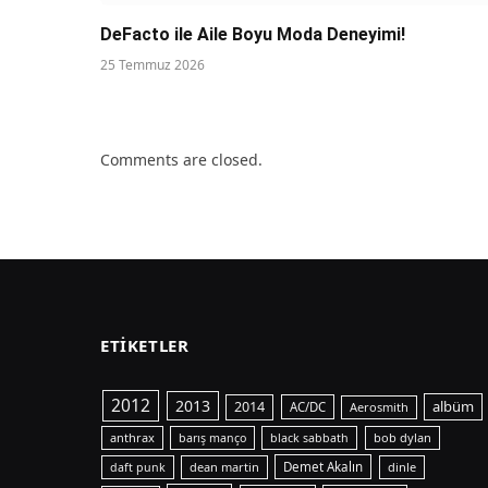
DeFacto ile Aile Boyu Moda Deneyimi!
25 Temmuz 2026
Comments are closed.
ETIKETLER
2012
2013
albüm
2014
AC/DC
Aerosmith
anthrax
bob dylan
barış manço
black sabbath
dean martin
Demet Akalın
dinle
daft punk