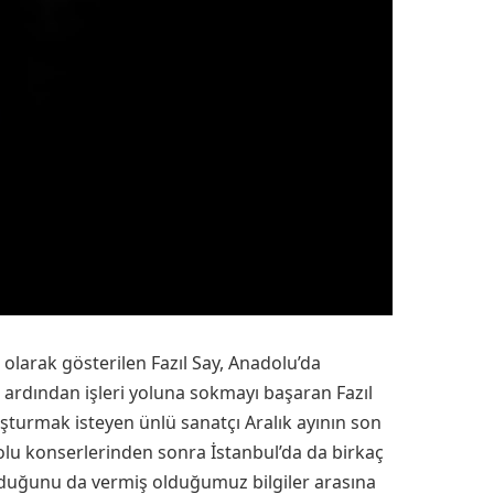
olarak gösterilen Fazıl Say, Anadolu’da
ak ardından işleri yoluna sokmayı başaran Fazıl
turmak isteyen ünlü sanatçı Aralık ayının son
dolu konserlerinden sonra İstanbul’da da birkaç
 olduğunu da vermiş olduğumuz bilgiler arasına