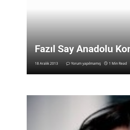
Fazıl Say Anadolu Kon
18 Aralık 2013
Yorum yapılmamış
1 Min Read