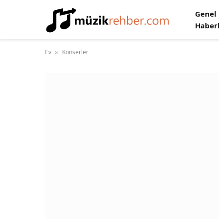
Genel
Haber
Ev
Konserler
»