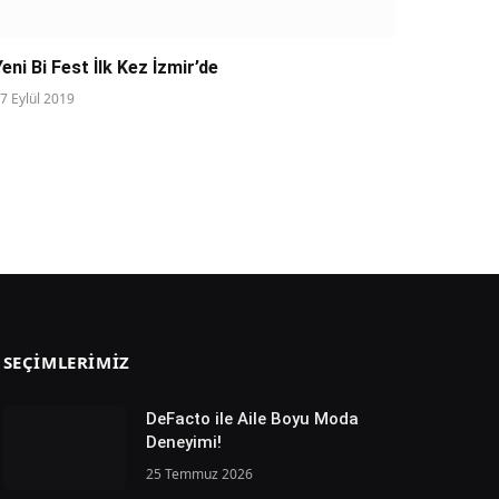
Yeni Bi Fest İlk Kez İzmir’de
7 Eylül 2019
SEÇIMLERIMIZ
DeFacto ile Aile Boyu Moda
Deneyimi!
25 Temmuz 2026