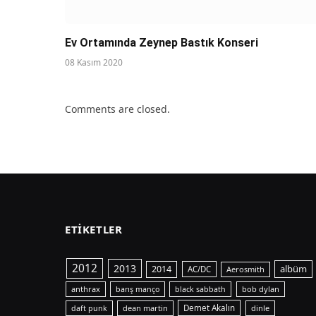
Ev Ortamında Zeynep Bastık Konseri
08 Kasım 2020
Comments are closed.
ETIKETLER
2012
2013
albüm
2014
AC/DC
Aerosmith
anthrax
bob dylan
barış manço
black sabbath
dean martin
Demet Akalın
dinle
daft punk