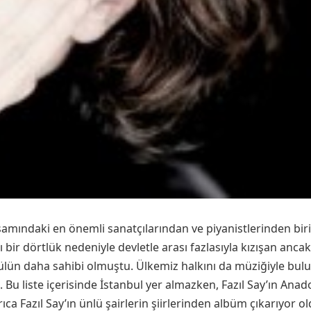
mındaki en önemli sanatçılarından ve piyanistlerinden biri 
ı bir dörtlük nedeniyle devletle arası fazlasıyla kızışan anc
ün daha sahibi olmuştu. Ülkemiz halkını da müziğiyle buluş
Bu liste içerisinde İstanbul yer almazken, Fazıl Say’ın Ana
ca Fazıl Say’ın ünlü şairlerin şiirlerinden albüm çıkarıyor