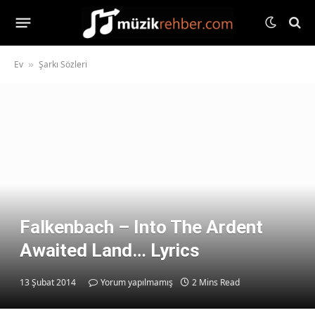
Ev
Şarkı Sözleri
»
Falkenbach – Into The Ardent
Awaited Land… Lyrics
13 Şubat 2014
Yorum yapılmamış
2 Mins Read