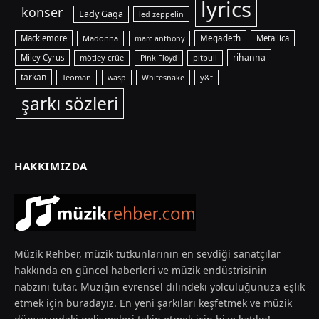
lyrics
konser
Lady Gaga
led zeppelin
Macklemore
Madonna
Megadeth
Metallica
marc anthony
rihanna
Miley Cyrus
mötley crüe
pitbull
Pink Floyd
tarkan
Teoman
y&t
wasp
Whitesnake
şarkı sözleri
HAKKIMIZDA
Müzik Rehber, müzik tutkunlarının en sevdiği sanatçılar
hakkında en güncel haberleri ve müzik endüstrisinin
nabzını tutar. Müziğin evrensel dilindeki yolculuğunuza eşlik
etmek için buradayız. En yeni şarkıları keşfetmek ve müzik