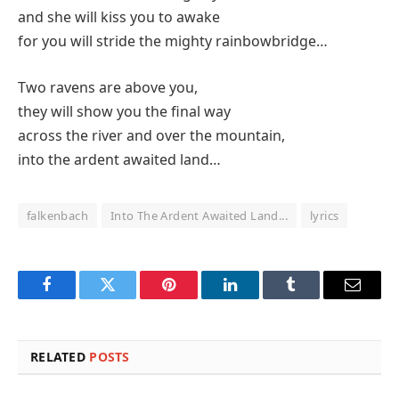
and she will kiss you to awake
for you will stride the mighty rainbowbridge…
Two ravens are above you,
they will show you the final way
across the river and over the mountain,
into the ardent awaited land…
falkenbach
Into The Ardent Awaited Land...
lyrics
Facebook
Twitter
Pinterest
LinkedIn
Tumblr
Email
RELATED
POSTS