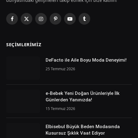
dünyasındaki gelişmeleri takip etmek için bize katılın!
Facebook
X
Instagram
Pinterest
YouTube
Tumblr
(Twitter)
SEÇIMLERIMIZ
DeFacto ile Aile Boyu Moda Deneyimi!
25 Temmuz 2026
e-Bebek Yeni Doğan Ürünleriyle İlk
Günlerden Yanınızda!
15 Temmuz 2026
Elbisebul Büyük Beden Modasında
Kusursuz Şıklık Vaat Ediyor