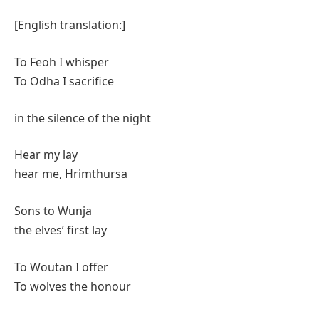
[English translation:]
To Feoh I whisper
To Odha I sacrifice
in the silence of the night
Hear my lay
hear me, Hrimthursa
Sons to Wunja
the elves’ first lay
To Woutan I offer
To wolves the honour