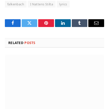
falkenbach
I Nattens Stilta
lyrics
Facebook
Twitter
Pinterest
LinkedIn
Tumblr
Email
RELATED
POSTS