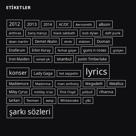
ETIKETLER
2012
2013
albüm
2014
AC/DC
Aerosmith
anthrax
bob dylan
barış manço
black sabbath
daft punk
Duman
dean martin
Demet Akalın
dinle
dokken
guns n roses
Ensiferum
Erkin Koray
ferhat göçer
gülşen
istanbul
Iron Maiden
ismail yk
Justin Timberlake
lyrics
konser
Lady Gaga
led zeppelin
Macklemore
Madonna
Megadeth
Metallica
marc anthony
rihanna
Miley Cyrus
mötley crüe
pitbull
Pink Floyd
tarkan
Teoman
y&t
wasp
Whitesnake
şarkı sözleri