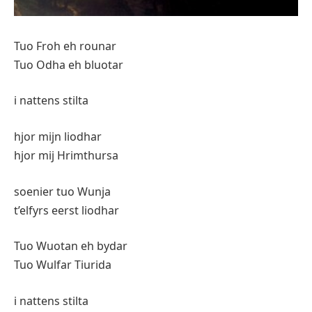
Tuo Froh eh rounar
Tuo Odha eh bluotar
i nattens stilta
hjor mijn liodhar
hjor mij Hrimthursa
soenier tuo Wunja
t’elfyrs eerst liodhar
Tuo Wuotan eh bydar
Tuo Wulfar Tiurida
i nattens stilta