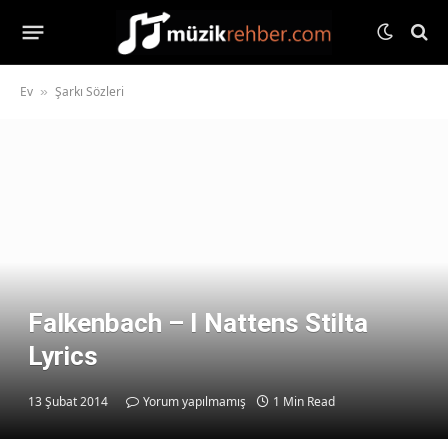
Ev
Şarkı Sözleri
»
Falkenbach – I Nattens Stilta
Lyrics
13 Şubat 2014
Yorum yapılmamış
1 Min Read