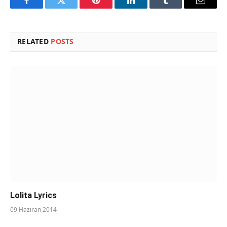
Facebook
Twitter
Pinterest
LinkedIn
Tumblr
Email
RELATED
POSTS
Lolita Lyrics
09 Haziran 2014