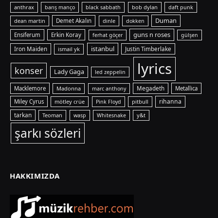
anthrax
bob dylan
barış manço
black sabbath
daft punk
Duman
dean martin
Demet Akalın
dinle
dokken
guns n roses
Ensiferum
Erkin Koray
ferhat göçer
gülşen
istanbul
Iron Maiden
ismail yk
Justin Timberlake
lyrics
konser
Lady Gaga
led zeppelin
Macklemore
Madonna
Megadeth
Metallica
marc anthony
rihanna
Miley Cyrus
mötley crüe
pitbull
Pink Floyd
tarkan
Teoman
y&t
wasp
Whitesnake
şarkı sözleri
HAKKIMIZDA