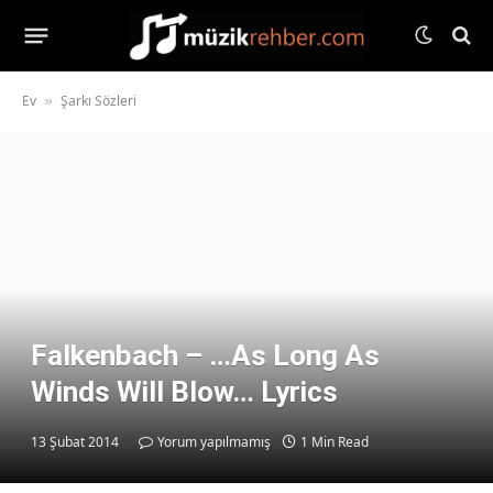
Ev
Şarkı Sözleri
»
Falkenbach – …As Long As
Winds Will Blow… Lyrics
13 Şubat 2014
Yorum yapılmamış
1 Min Read