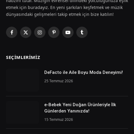
nabzını tutar. Müziğin evrensel dilindeki yolculuğunuza eşlik
etmek için buradayız. En yeni şarkıları keşfetmek ve müzik
dünyasındaki gelişmeleri takip etmek için bize katılın!
Facebook
X
Instagram
Pinterest
YouTube
Tumblr
(Twitter)
SEÇIMLERIMIZ
DeFacto ile Aile Boyu Moda Deneyimi!
25 Temmuz 2026
e-Bebek Yeni Doğan Ürünleriyle İlk
Günlerden Yanınızda!
15 Temmuz 2026