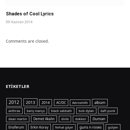
Shades of Cool Lyrics
09 Haziran 2014
Comments are closed.
ETIKETLER
2012
2013
albüm
2014
AC/DC
Aerosmith
anthrax
bob dylan
barış manço
black sabbath
daft punk
Duman
dean martin
Demet Akalın
dinle
dokken
guns n roses
Ensiferum
Erkin Koray
ferhat göçer
gülşen