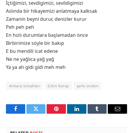
İçtiğimizi, sevdigimizi, sevildigimizi
Aslında bir hikayemizi anlatmaya kalksak
Zamanin beyni durur, denizler kurur
Peh peh peh
En hızlı durumlara başlamadan önce
Birbirimize söyle bir bakıp
E bu mendili icat edene
Ne ne yağlıca yağ yağ
Ya ya ah gidi gidi meh meh
Ankara Sokakları
Erkin Koray
şarkı sözleri
Facebook
Twitter
Pinterest
LinkedIn
Tumblr
Email
RELATED
POSTS