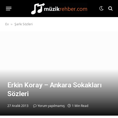
Ev
Şarkı Sözleri
»
Erkin Koray – Ankara Sokakları
Sözleri
27 Aralık 2013
Yorum yapılmamış
1 Min Read