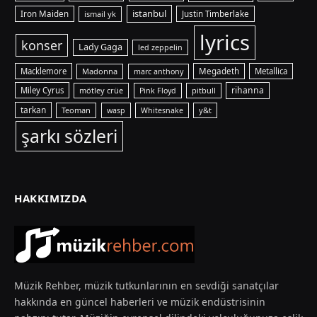
istanbul
Iron Maiden
ismail yk
Justin Timberlake
lyrics
konser
Lady Gaga
led zeppelin
Macklemore
Madonna
Megadeth
Metallica
marc anthony
rihanna
Miley Cyrus
mötley crüe
pitbull
Pink Floyd
tarkan
Teoman
y&t
wasp
Whitesnake
şarkı sözleri
HAKKIMIZDA
Müzik Rehber, müzik tutkunlarının en sevdiği sanatçılar
hakkında en güncel haberleri ve müzik endüstrisinin