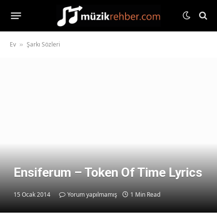
Ev
Şarkı Sözleri
»
Ensiferum – Token Of Time Lyrics
15 Ocak 2014
Yorum yapılmamış
1 Min Read