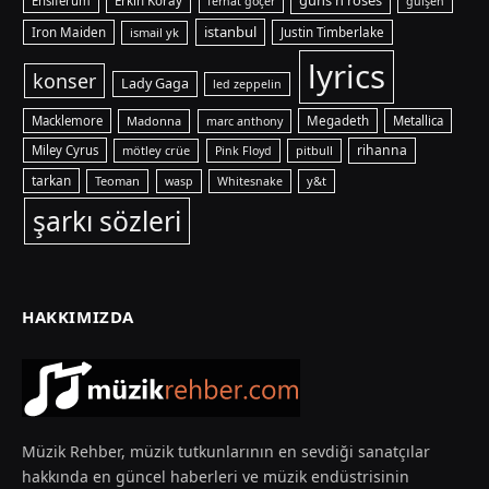
guns n roses
Ensiferum
Erkin Koray
ferhat göçer
gülşen
istanbul
Iron Maiden
ismail yk
Justin Timberlake
lyrics
konser
Lady Gaga
led zeppelin
Macklemore
Madonna
Megadeth
Metallica
marc anthony
rihanna
Miley Cyrus
mötley crüe
pitbull
Pink Floyd
tarkan
Teoman
y&t
wasp
Whitesnake
şarkı sözleri
HAKKIMIZDA
Müzik Rehber, müzik tutkunlarının en sevdiği sanatçılar
hakkında en güncel haberleri ve müzik endüstrisinin