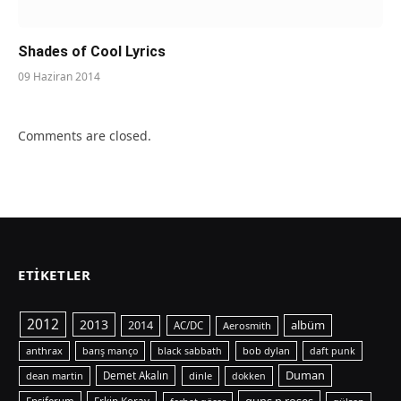
Shades of Cool Lyrics
09 Haziran 2014
Comments are closed.
ETIKETLER
2012
2013
albüm
2014
AC/DC
Aerosmith
anthrax
bob dylan
barış manço
black sabbath
daft punk
Duman
dean martin
Demet Akalın
dinle
dokken