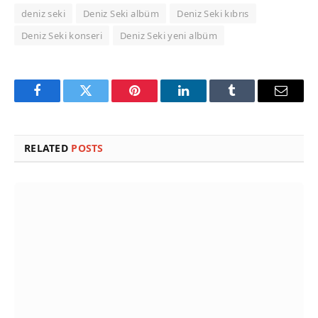
deniz seki
Deniz Seki albüm
Deniz Seki kıbrıs
Deniz Seki konseri
Deniz Seki yeni albüm
Facebook
Twitter
Pinterest
LinkedIn
Tumblr
Email
RELATED
POSTS