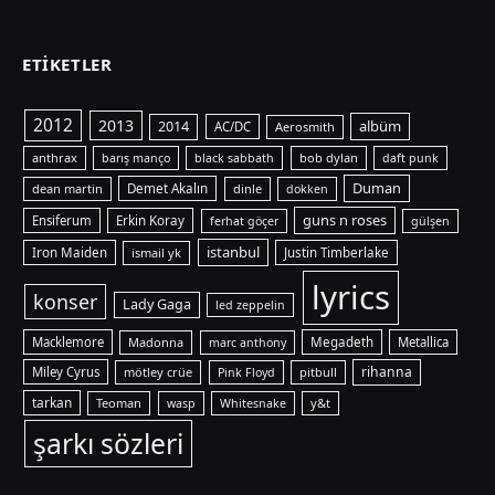
ETIKETLER
2012
2013
albüm
2014
AC/DC
Aerosmith
anthrax
bob dylan
barış manço
black sabbath
daft punk
Duman
dean martin
Demet Akalın
dinle
dokken
guns n roses
Ensiferum
Erkin Koray
ferhat göçer
gülşen
istanbul
Iron Maiden
ismail yk
Justin Timberlake
lyrics
konser
Lady Gaga
led zeppelin
Macklemore
Madonna
Megadeth
Metallica
marc anthony
rihanna
Miley Cyrus
mötley crüe
pitbull
Pink Floyd
tarkan
Teoman
y&t
wasp
Whitesnake
şarkı sözleri