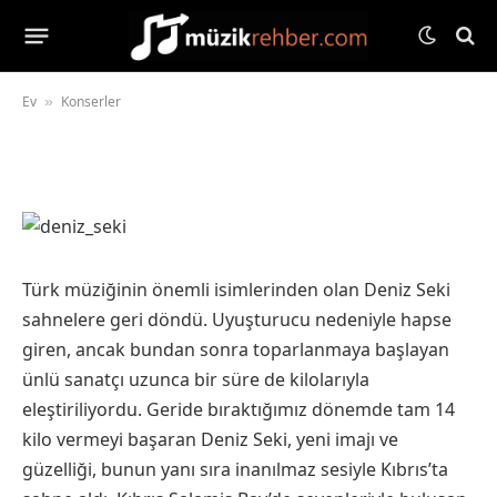
Deniz Seki Kıbrıs Konseri
22 Ocak 2014
Yorum yapılmamış
1 Min Read
Ev
Konserler
»
Türk müziğinin önemli isimlerinden olan Deniz Seki
sahnelere geri döndü. Uyuşturucu nedeniyle hapse
giren, ancak bundan sonra toparlanmaya başlayan
ünlü sanatçı uzunca bir süre de kilolarıyla
eleştiriliyordu. Geride bıraktığımız dönemde tam 14
kilo vermeyi başaran Deniz Seki, yeni imajı ve
güzelliği, bunun yanı sıra inanılmaz sesiyle Kıbrıs’ta