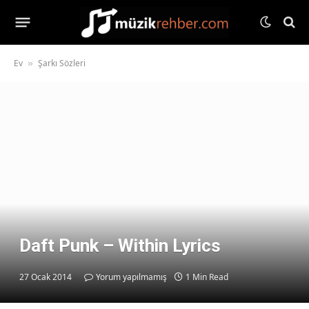
Ev
Şarkı Sözleri
»
Daft Punk – Within Lyrics
27 Ocak 2014
Yorum yapılmamış
1 Min Read