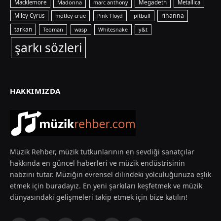
Macklemore
Madonna
Megadeth
Metallica
marc anthony
rihanna
Miley Cyrus
mötley crüe
pitbull
Pink Floyd
tarkan
Teoman
y&t
wasp
Whitesnake
şarkı sözleri
HAKKIMIZDA
Müzik Rehber, müzik tutkunlarının en sevdiği sanatçılar
hakkında en güncel haberleri ve müzik endüstrisinin
nabzını tutar. Müziğin evrensel dilindeki yolculuğunuza eşlik
etmek için buradayız. En yeni şarkıları keşfetmek ve müzik
dünyasındaki gelişmeleri takip etmek için bize katılın!