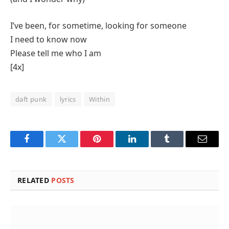
I’ve been, for sometime, looking for someone
I need to know now
Please tell me who I am
[4x]
daft punk
lyrics
Within
Facebook
Twitter
Pinterest
LinkedIn
Tumblr
Email
RELATED
POSTS