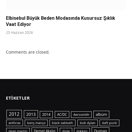
Elbisebul Büyük Beden Modasında Kusursuz Şıklık
Vaat Ediyor
25 Haziran 2026
Comments are closed.
ETIKETLER
2012
2013
albüm
2014
AC/DC
Aerosmith
anthrax
bob dylan
barış manço
black sabbath
daft punk
Duman
dean martin
Demet Akalın
dinle
dokken