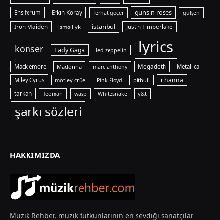
guns n roses
Ensiferum
Erkin Koray
ferhat göçer
gülşen
istanbul
Iron Maiden
ismail yk
Justin Timberlake
lyrics
konser
Lady Gaga
led zeppelin
Macklemore
Madonna
Megadeth
Metallica
marc anthony
rihanna
Miley Cyrus
mötley crüe
pitbull
Pink Floyd
tarkan
Teoman
y&t
wasp
Whitesnake
şarkı sözleri
HAKKIMIZDA
Müzik Rehber, müzik tutkunlarının en sevdiği sanatçılar