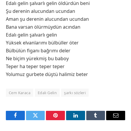
Edalı gelin şalvarlı gelin öldürdün beni
Şu derenin alucundan ucundan
Aman şu derenin alucundan ucundan
Bana varsan ölürmüydün acından
Edalı gelin şalvarlı gelin
Yüksek elvanlarımı bülbüller öter
Bülbülün figanı bağrımı deler
Ne biçim yürekmiş bu baboy
Teper ha teper teper teper
Yolumuz gurbete düştü halimiz beter
Cem Karaca
Edalı Gelin
şarkı sözleri
Facebook
Twitter
Pinterest
LinkedIn
Tumblr
Email