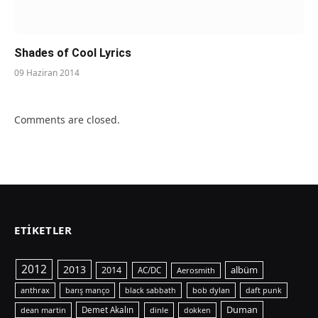
Shades of Cool Lyrics
09 Haziran 2014
Comments are closed.
ETIKETLER
2012
2013
albüm
2014
AC/DC
Aerosmith
anthrax
bob dylan
barış manço
black sabbath
daft punk
Duman
dean martin
Demet Akalın
dinle
dokken