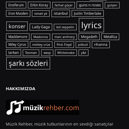
guns n roses
Ensiferum
Erkin Koray
ferhat göçer
gülşen
istanbul
Iron Maiden
ismail yk
Justin Timberlake
lyrics
konser
Lady Gaga
led zeppelin
Macklemore
Madonna
Megadeth
Metallica
marc anthony
rihanna
Miley Cyrus
mötley crüe
pitbull
Pink Floyd
tarkan
Teoman
y&t
wasp
Whitesnake
şarkı sözleri
HAKKIMIZDA
Müzik Rehber, müzik tutkunlarının en sevdiği sanatçılar