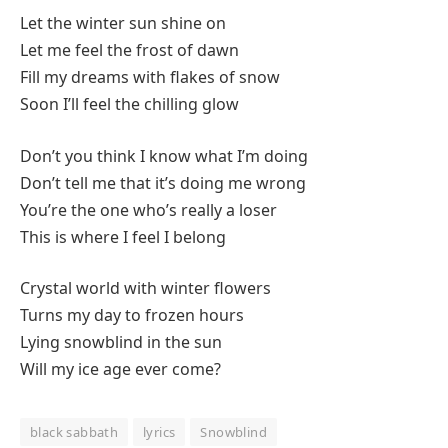
Let the winter sun shine on
Let me feel the frost of dawn
Fill my dreams with flakes of snow
Soon I’ll feel the chilling glow
Don’t you think I know what I’m doing
Don’t tell me that it’s doing me wrong
You’re the one who’s really a loser
This is where I feel I belong
Crystal world with winter flowers
Turns my day to frozen hours
Lying snowblind in the sun
Will my ice age ever come?
black sabbath
lyrics
Snowblind