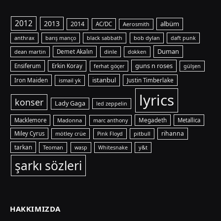
2012
2013
albüm
2014
AC/DC
Aerosmith
anthrax
bob dylan
barış manço
black sabbath
daft punk
Duman
dean martin
Demet Akalın
dinle
dokken
guns n roses
Ensiferum
Erkin Koray
ferhat göçer
gülşen
istanbul
Iron Maiden
ismail yk
Justin Timberlake
lyrics
konser
Lady Gaga
led zeppelin
Macklemore
Madonna
Megadeth
Metallica
marc anthony
rihanna
Miley Cyrus
mötley crüe
pitbull
Pink Floyd
tarkan
Teoman
y&t
wasp
Whitesnake
şarkı sözleri
HAKKIMIZDA