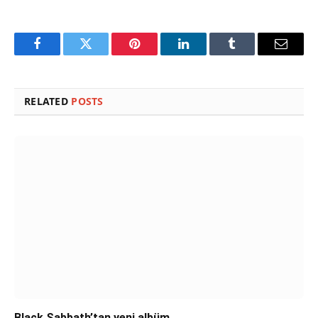
Facebook
Twitter
Pinterest
LinkedIn
Tumblr
Email
RELATED
POSTS
Black Sabbath’tan yeni albüm