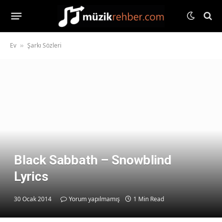
Ev
Şarkı Sözleri
»
Black Sabbath – Snowblind
Lyrics
30 Ocak 2014
Yorum yapılmamış
1 Min Read