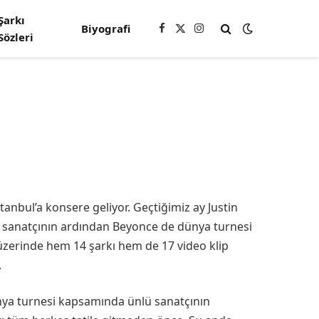
Şarkı
Biyografi
Facebook
X
Instagram
Sözleri
(Twitter)
anbul’a konsere geliyor. Geçtiğimiz ay Justin
ü sanatçının ardından Beyonce de dünya turnesi
 üzerinde hem 14 şarkı hem de 17 video klip
.
ünya turnesi kapsamında ünlü sanatçının