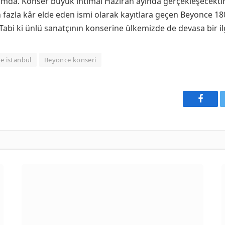
mda. Konser büyük ihtimal Haziran ayında gerçekleşecektir
fazla kâr elde eden ismi olarak kayıtlara geçen Beyonce 180 
bi ki ünlü sanatçının konserine ülkemizde de devasa bir ilgi
e istanbul
Beyonce konseri
Faceb