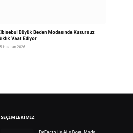
Elbisebul Büyük Beden Modasında Kusursuz
Şıklık Vaat Ediyor
5 Haziran 2026
SEÇIMLERIMIZ
DeFacto ile Aile Boyu Moda