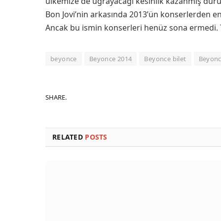
ülkemize de uğrayacağı kesinlik kazanmış duru
Bon Jovi’nin arkasında 2013’ün konserlerden en 
Ancak bu ismin konserleri henüz sona ermedi. Ta
beyonce
Beyonce 2014
Beyonce bilet
Beyonc
SHARE.
RELATED
POSTS