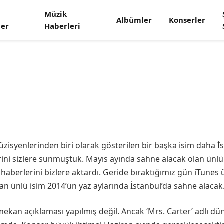
Müzik
Albümler
Konserler
nseri 2014
ler
Haberleri
syenlerinden biri olarak gösterilen bir başka isim daha İst
ini sizlere sunmuştuk. Mayıs ayında sahne alacak olan ünl
haberlerini bizlere aktardı. Geride bıraktığımız gün iTunes
an ünlü isim 2014’ün yaz aylarında İstanbul’da sahne alacak
 mekan açıklaması yapılmış değil. Ancak ‘Mrs. Carter’ adlı d