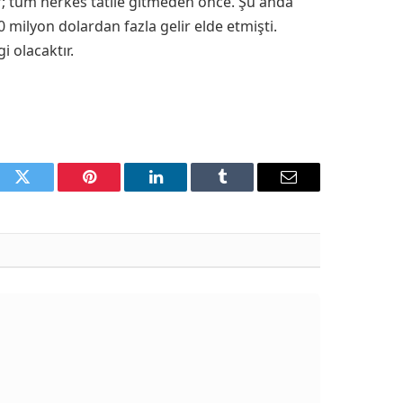
; tüm herkes tatile gitmeden önce. Şu anda
milyon dolardan fazla gelir elde etmişti.
 olacaktır.
ook
Twitter
Pinterest
LinkedIn
Tumblr
Email