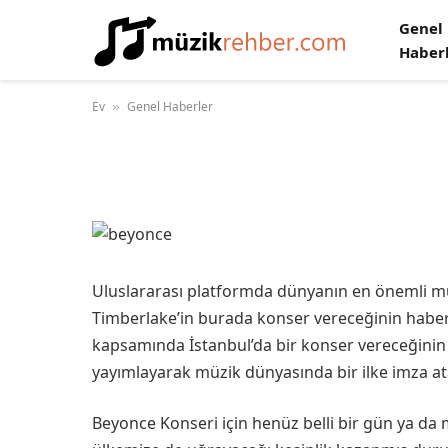
Genel
Beyonce İstanbul Ko
Haber
Ev
Genel Haberler
»
03 Ocak 2014
Yorum yapılmamış
1 Min Read
Uluslararası platformda dünyanın en önemli müzi
Timberlake’in burada konser vereceğinin haber
kapsamında İstanbul’da bir konser vereceğinin 
yayımlayarak müzik dünyasında bir ilke imza at
Beyonce Konseri için henüz belli bir gün ya da