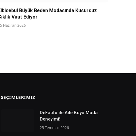
Elbisebul Büyük Beden Modasında Kusursuz
Şıklık Vaat Ediyor
5 Haziran 2026
SEÇIMLERIMIZ
DeFacto ile Aile Boyu Moda
Deneyimi!
25 Temmuz 2026