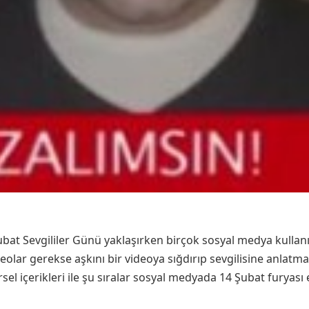
ubat Sevgililer Günü yaklaşırken birçok sosyal medya kullanı
deolar gerekse aşkını bir videoya sığdırıp sevgilisine anlat
el içerikleri ile şu sıralar sosyal medyada 14 Şubat furyası e