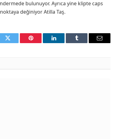
dermede bulunuyor. Ayrıca yine klipte caps
oktaya değiniyor Atilla Taş.
ook
Twitter
Pinterest
LinkedIn
Tumblr
Email