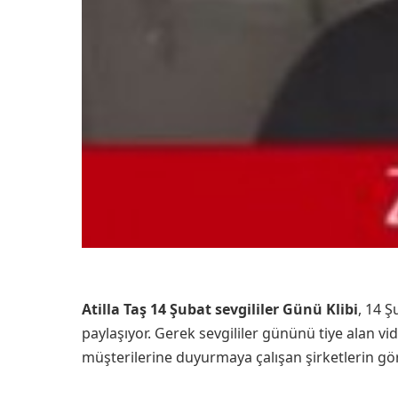
Atilla Taş 14 Şubat sevgililer Günü Klibi
, 14 Ş
paylaşıyor. Gerek sevgililer gününü tiye alan vi
müşterilerine duyurmaya çalışan şirketlerin görs