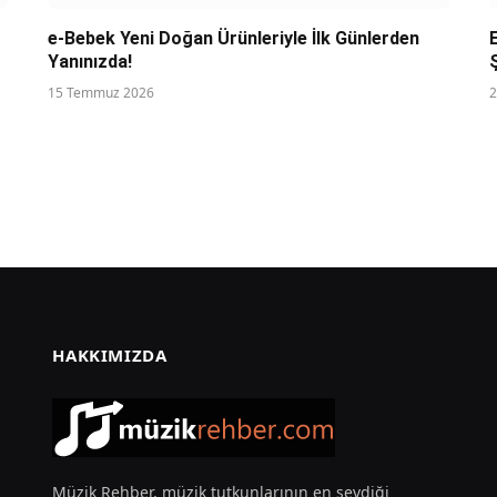
e-Bebek Yeni Doğan Ürünleriyle İlk Günlerden
Yanınızda!
15 Temmuz 2026
2
HAKKIMIZDA
Müzik Rehber, müzik tutkunlarının en sevdiği