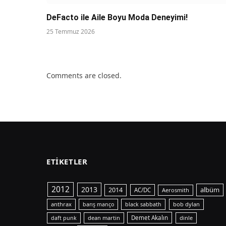
DeFacto ile Aile Boyu Moda Deneyimi!
25 Temmuz 2026
Comments are closed.
ETIKETLER
2012
2013
albüm
2014
AC/DC
Aerosmith
anthrax
bob dylan
barış manço
black sabbath
dean martin
Demet Akalın
dinle
daft punk